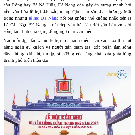
cầu Rồng hay Bà Nà Hills, Đà Nẵng còn gây ấn tượng mạnh bởi 
nền văn hóa lễ hội đặc sắc, mang đậm bản sắc địa phương. Một 
trong những 
lễ hội Đà Nẵng
 nổi bật không thể không nhắc đến là 
Lễ Cầu Ngư Đà Nẵng – nét đẹp văn hóa lâu đời gắn liền với đời 
sống tâm linh của cộng đồng ngư dân ven biển. 
Vào mỗi dịp đầu xuân, lễ hội trở thành điểm hẹn văn hóa thu hút 
hàng ngàn du khách và người dân tham gia, góp phần làm sống 
dậy không khí nhộn nhịp, sôi động của làng chài xưa giữa lòng 
thành phố biển hiện đại.