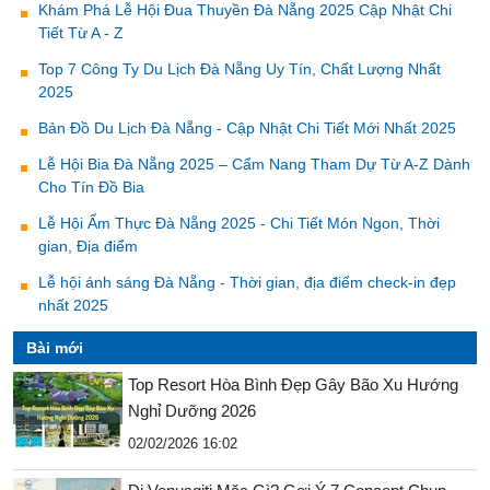
Khám Phá Lễ Hội Đua Thuyền Đà Nẵng 2025 Cập Nhật Chi
Tiết Từ A - Z
Top 7 Công Ty Du Lịch Đà Nẵng Uy Tín, Chất Lượng Nhất
2025
Bản Đồ Du Lịch Đà Nẵng - Cập Nhật Chi Tiết Mới Nhất 2025
Lễ Hội Bia Đà Nẵng 2025 – Cẩm Nang Tham Dự Từ A-Z Dành
Cho Tín Đồ Bia
Lễ Hội Ẩm Thực Đà Nẵng 2025 - Chi Tiết Món Ngon, Thời
gian, Địa điểm
Lễ hội ánh sáng Đà Nẵng - Thời gian, địa điểm check-in đẹp
nhất 2025
Bài mới
Top Resort Hòa Bình Đẹp Gây Bão Xu Hướng
Nghỉ Dưỡng 2026
02/02/2026 16:02