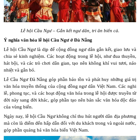
Lễ hội Cầu Ngư – Gắn kết ngư dân, tri ân biển cả.
Ý nghĩa văn hóa lễ hội Cầu Ngư ở Đà Nẵng 
Lễ hội Cầu Ngư là dịp để cộng đồng ngư dân gắn kết, giao lưu và 
chia sẻ kinh nghiệm. Các hoạt động trong lễ hội, như đua thuyền, 
hát bội, và các trò chơi dân gian, tạo nên không khí vui tươi, náo 
nhiệt và gắn bó. 
Lễ Cầu Ngư Đà Nẵng góp phần bảo tồn và phát huy những giá trị 
văn hóa truyền thống của cộng đồng ngư dân Việt Nam. Các nghi 
lễ, phong tục, và các hoạt động văn hóa trong lễ hội được truyền từ 
đời này sang đời khác, góp phần tạo nên bản sắc văn hóa độc đáo 
của vùng biển.
Ngày nay, lễ hội Cầu Ngư không chỉ thu hút người dân địa phương 
mà còn là điểm đến hấp dẫn đối với du khách trong và ngoài nước, 
góp phần quảng bá văn hóa biển Việt Nam.