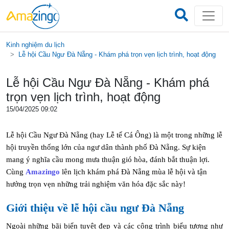
Kinh nghiệm du lịch
Lễ hội Cầu Ngư Đà Nẵng - Khám phá trọn vẹn lịch trình, hoạt động
Lễ hội Cầu Ngư Đà Nẵng - Khám phá
trọn vẹn lịch trình, hoạt động
15/04/2025 09:02
Lễ hội Cầu Ngư Đà Nẵng (hay Lễ tế Cá Ông) là một trong những lễ 
hội truyền thống lớn của ngư dân thành phố Đà Nẵng. Sự kiện 
mang ý nghĩa cầu mong mưa thuận gió hòa, đánh bắt thuận lợi. 
Cùng 
Amazingo
 lên lịch khám phá 
Đà Nẵng
 mùa lễ hội và tận 
hưởng trọn vẹn những trải nghiệm văn hóa đặc sắc này!
Giới thiệu về lễ hội cầu ngư Đà Nẵng
Ngoài những bãi biển tuyệt đẹp và các công trình biểu tượng như 