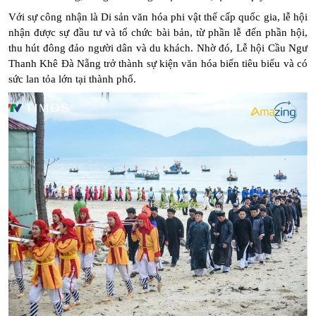
Với sự công nhận là Di sản văn hóa phi vật thể cấp quốc gia, lễ hội 
nhận được sự đầu tư và tổ chức bài bản, từ phần lễ đến phần hội, 
thu hút đông đảo người dân và du khách. Nhờ đó, Lễ hội Cầu Ngư 
Thanh Khê Đà Nẵng trở thành sự kiện văn hóa biển tiêu biểu và có 
sức lan tỏa lớn tại thành phố.