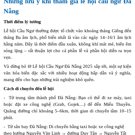
Những lưu ý khi tham gia lễ hội cầu ngư Đà
Nẵng
Thời điểm lý tưởng
Lễ hội Cầu Ngư thường được tổ chức vào khoảng tháng Giêng đến 
tháng Ba âm lịch, phổ biến nhất là vào các ngày 14–16/1 âm lịch 
hằng năm. Đây là thời điểm đầu xuân, không khí mát mẻ, biển êm 
sóng lặng – rất thuận lợi cho cả phần lễ và phần hội diễn ra trọn 
vẹn.
Và đừng bỏ lỡ Lễ hội Cầu Ngư Đà Nẵng 2025 sắp tới, một sự kiện 
văn hóa biển đặc sắc với nhiều hoạt động hấp dẫn và ý nghĩa, 
mang đến cho bạn những trải nghiệm khó quên.
Cách di chuyển đến lễ hội
-  Từ trung tâm thành phố Đà Nẵng: Bạn có thể đi xe máy, taxi 
hoặc đặt xe công nghệ (Grab, Gojek…) để đến Miếu Thuyền. 
Quãng đường chỉ khoảng 5–6km, thời gian di chuyển tầm 10–15 
phút.
-  Từ sân bay Đà Nẵng: Di chuyển bằng taxi hoặc xe công nghệ 
theo hướng Nguyễn Văn Linh → đường Duy Tân → Nguyễn Tất 