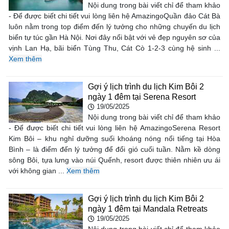
Nội dung trong bài viết chỉ để tham khảo
- Để được biết chi tiết vui lòng liên hệ AmazingoQuần đảo Cát Bà
luôn nằm trong top điểm đến lý tưởng cho những chuyến du lịch
biển tự túc gần Hà Nội. Nơi đây nổi bật với vẻ đẹp nguyên sơ của
vịnh Lan Hạ, bãi biển Tùng Thu, Cát Cò 1-2-3 cùng hệ sinh ...
Xem thêm
Gợi ý lịch trình du lịch Kim Bôi 2
ngày 1 đêm tại Serena Resort
19/05/2025
Nội dung trong bài viết chỉ để tham khảo
- Để được biết chi tiết vui lòng liên hệ AmazingoSerena Resort
Kim Bôi – khu nghỉ dưỡng suối khoáng nóng nổi tiếng tại Hòa
Bình – là điểm đến lý tưởng để đổi gió cuối tuần. Nằm kề dòng
sông Bôi, tựa lưng vào núi Quếnh, resort được thiên nhiên ưu ái
với không gian ...
Xem thêm
Gợi ý lịch trình du lịch Kim Bôi 2
ngày 1 đêm tại Mandala Retreats
19/05/2025
Nội dung trong bài viết chỉ để tham khảo