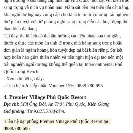
nghỉ dưỡng 5 sao đẳng cấp nhất tại Phú Quốc, nổi bật với kiến trúc
sang trọng và dịch vụ hoàn hảo. Nằm sát bên bãi biển dài cát trắng,
khu nghỉ dưỡng này cung cấp cho khách lưu trú những trải nghiệm
thư giãn tuyệt vời, từ phòng nghỉ sang trọng đến các hoạt động thể
thao biển đa dạng.
Tại đây, du khách có thể tận hưởng các liệu pháp spa thư giãn,
thưởng thức các món ăn tinh tế trong nhà hàng sang trọng hoặc
đơn giản là ngắm hoàng hôn tuyệt đẹp tại bãi biển riêng. Sự kết
hợp hoàn hảo giữa thiên nhiên và tiện nghi hiện đại tạo nên một
trải nghiệm nghỉ dưỡng không thể quên tại Intercontinental Phú
Quốc Long Beach.
- Xem chi tiết tại đây:
- Liên hệ trực tiếp nhận Voucher 15%: 0888.780.696
4. Premier Village Phú Quốc Resort
Địa chỉ:
Mũi Ông Đội, An Thới, Phú Quốc, Kiên Giang
Giá phòng:
Từ 9.027.516₫/đêm.
Liên hệ đặt phòng Premier Village Phú Quốc Resort tại :
0888.780.696