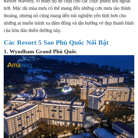
Resort Waverly, vì nhiệt độ dễ chịu cho các cuộc phiêu lưu ngoài
trời. Mặc dù mùa mưa có thể mang đến những cơn mưa rào thỉnh
thoảng, nhưng nó cũng mang đến trải nghiệm yên tĩnh hơn cho
những ai muốn tránh xa đám đông và tận hưởng vẻ đẹp thanh bình
của hòn đảo thiên đường này.
Các Resort 5 Sao Phú Quốc Nổi Bật
1. Wyndham Grand Phú Quốc