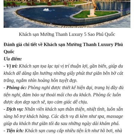
Khách sạn Mường Thanh Luxury 5 Sao Phú Quốc
Đánh giá chi tiết về Khách sạn Mường Thanh Luxury Phú
Quốc
Ưu điểm:
- Vị trí:
Khách sạn tọa lạc tại vị trí thuận lợi, gần biển, giúp du
khách dễ dàng tận hưởng những giây phút thư giãn bên bờ cát
trắng, ngắm nhìn hoàng hôn tuyệt đẹp.
- Phòng ốc:
Phòng nghỉ được thiết kế hiện đại, trang bị đầy đủ
tiện nghi, đảm bảo sự thoải mái cho du khách. Phòng ốc luôn
được dọn dẹp sạch sẽ, tạo cảm giác dễ chịu.
- Dịch vụ:
Nhân viên khách sạn thân thiện, nhiệt tình, luôn sẵn
sàng hỗ trợ khách hàng. Các dịch vụ đi kèm như spa, massage
giúp du khách thư giãn tối đa sau những ngày dài khám phá.
- Tiện ích:
Khách sạn cung cấp nhiều tiện ích như hồ bơi, nhà