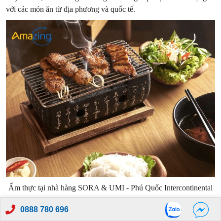
với các món ăn từ địa phương và quốc tế.
Ẩm thực tại nhà hàng SORA & UMI - Phú Quốc Intercontinental
Du khách có thể thưởng thức các món hải sản tươi ngon, đặc sản
0888 780 696
truyền thống của Phú Quốc, cùng với những món ăn Âu-Á được