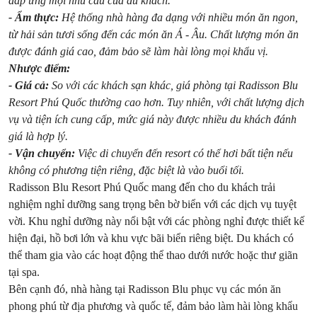
đáp ứng mọi nhu cầu của du khách.
- Ẩm thực:
Hệ thống nhà hàng đa dạng với nhiều món ăn ngon,
từ hải sản tươi sống đến các món ăn Á - Âu. Chất lượng món ăn
được đánh giá cao, đảm bảo sẽ làm hài lòng mọi khẩu vị.
Nhược điểm:
- Giá cả:
So với các khách sạn khác, giá phòng tại Radisson Blu
Resort Phú Quốc thường cao hơn. Tuy nhiên, với chất lượng dịch
vụ và tiện ích cung cấp, mức giá này được nhiều du khách đánh
giá là hợp lý.
- Vận chuyển:
Việc di chuyển đến resort có thể hơi bất tiện nếu
không có phương tiện riêng, đặc biệt là vào buổi tối.
Radisson Blu Resort Phú Quốc mang đến cho du khách trải
nghiệm nghỉ dưỡng sang trọng bên bờ biển với các dịch vụ tuyệt
vời. Khu nghỉ dưỡng này nổi bật với các phòng nghỉ được thiết kế
hiện đại, hồ bơi lớn và khu vực bãi biển riêng biệt. Du khách có
thể tham gia vào các hoạt động thể thao dưới nước hoặc thư giãn
tại spa.
Bên cạnh đó, nhà hàng tại Radisson Blu phục vụ các món ăn
phong phú từ địa phương và quốc tế, đảm bảo làm hài lòng khẩu