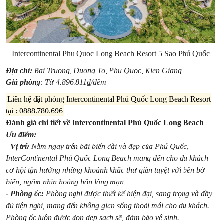
Intercontinental Phu Quoc Long Beach Resort 5 Sao Phú Quốc
Địa chỉ:
Bai Truong, Duong To, Phu Quoc, Kien Giang
Giá phòng
: Từ 4.896.811₫/đêm
Liên hệ đặt phòng Intercontinental Phú Quốc Long Beach Resort
tại : 0888.780.696
Đánh giá chi tiết về Intercontinental Phú Quốc Long Beach
Ưu điểm:
- Vị trí:
Nằm ngay trên bãi biển dài và đẹp của Phú Quốc,
InterContinental Phú Quốc Long Beach mang đến cho du khách
cơ hội tận hưởng những khoảnh khắc thư giãn tuyệt vời bên bờ
biển, ngắm nhìn hoàng hôn lãng mạn.
- Phòng ốc:
Phòng nghỉ được thiết kế hiện đại, sang trọng và đầy
đủ tiện nghi, mang đến không gian sống thoải mái cho du khách.
Phòng ốc luôn được dọn dẹp sạch sẽ, đảm bảo vệ sinh.