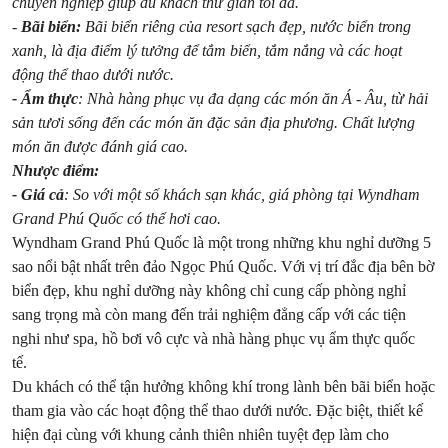
chuyên nghiệp giúp du khách thư giãn tối đa.
-
Bãi biển:
Bãi biển riêng của resort sạch đẹp, nước biển trong
xanh, là địa điểm lý tưởng để tắm biển, tắm nắng và các hoạt
động thể thao dưới nước.
- Ẩm thực
: Nhà hàng phục vụ đa dạng các món ăn Á - Âu, từ hải
sản tươi sống đến các món ăn đặc sản địa phương. Chất lượng
món ăn được đánh giá cao.
Nhược điểm:
- Giá cả
: So với một số khách sạn khác, giá phòng tại Wyndham
Grand Phú Quốc có thể hơi cao.
Wyndham Grand Phú Quốc là một trong những khu nghỉ dưỡng 5
sao nổi bật nhất trên đảo Ngọc Phú Quốc. Với vị trí đắc địa bên bờ
biển đẹp, khu nghỉ dưỡng này không chỉ cung cấp phòng nghỉ
sang trọng mà còn mang đến trải nghiệm đẳng cấp với các tiện
nghi như spa, hồ bơi vô cực và nhà hàng phục vụ ẩm thực quốc
tế.
Du khách có thể tận hưởng không khí trong lành bên bãi biển hoặc
tham gia vào các hoạt động thể thao dưới nước. Đặc biệt, thiết kế
hiện đại cùng với khung cảnh thiên nhiên tuyệt đẹp làm cho