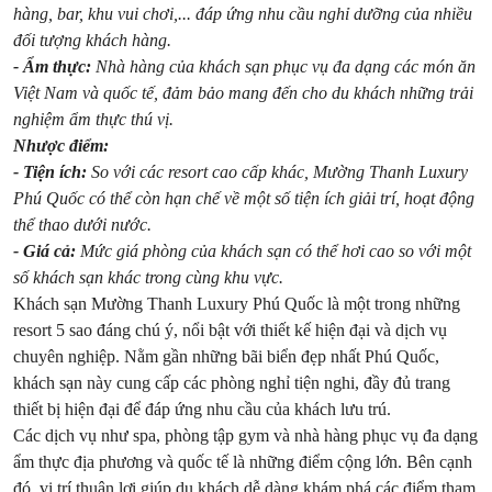
hàng, bar, khu vui chơi,... đáp ứng nhu cầu nghỉ dưỡng của nhiều
đối tượng khách hàng.
- Ẩm thực:
Nhà hàng của khách sạn phục vụ đa dạng các món ăn
Việt Nam và quốc tế, đảm bảo mang đến cho du khách những trải
nghiệm ẩm thực thú vị.
Nhược điểm:
- Tiện ích:
So với các resort cao cấp khác, Mường Thanh Luxury
Phú Quốc có thể còn hạn chế về một số tiện ích giải trí, hoạt động
thể thao dưới nước.
- Giá cả:
Mức giá phòng của khách sạn có thể hơi cao so với một
số khách sạn khác trong cùng khu vực.
Khách sạn Mường Thanh Luxury Phú Quốc là một trong những
resort 5 sao đáng chú ý, nổi bật với thiết kế hiện đại và dịch vụ
chuyên nghiệp. Nằm gần những bãi biển đẹp nhất Phú Quốc,
khách sạn này cung cấp các phòng nghỉ tiện nghi, đầy đủ trang
thiết bị hiện đại để đáp ứng nhu cầu của khách lưu trú.
Các dịch vụ như spa, phòng tập gym và nhà hàng phục vụ đa dạng
ẩm thực địa phương và quốc tế là những điểm cộng lớn. Bên cạnh
đó, vị trí thuận lợi giúp du khách dễ dàng khám phá các điểm tham