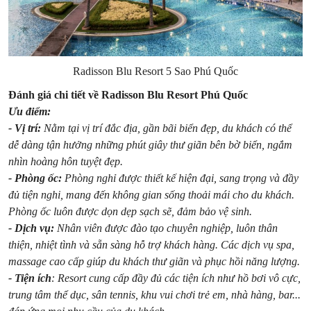
Radisson Blu Resort 5 Sao Phú Quốc
Đánh giá chi tiết về Radisson Blu Resort Phú Quốc
Ưu điểm:
- Vị trí:
Nằm tại vị trí đắc địa, gần bãi biển đẹp, du khách có thể
dễ dàng tận hưởng những phút giây thư giãn bên bờ biển, ngắm
nhìn hoàng hôn tuyệt đẹp.
- Phòng ốc:
Phòng nghỉ được thiết kế hiện đại, sang trọng và đầy
đủ tiện nghi, mang đến không gian sống thoải mái cho du khách.
Phòng ốc luôn được dọn dẹp sạch sẽ, đảm bảo vệ sinh.
- Dịch vụ:
Nhân viên được đào tạo chuyên nghiệp, luôn thân
thiện, nhiệt tình và sẵn sàng hỗ trợ khách hàng. Các dịch vụ spa,
massage cao cấp giúp du khách thư giãn và phục hồi năng lượng.
- Tiện ích
: Resort cung cấp đầy đủ các tiện ích như hồ bơi vô cực,
trung tâm thể dục, sân tennis, khu vui chơi trẻ em, nhà hàng, bar...