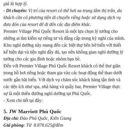
giá là hợp lý.
- Di chuyển:
Vị trí của resort có thể hơi xa trung tâm thị trấn, du
khách cần có phương tiện di chuyển riêng hoặc sử dụng dịch vụ
đưa đón của resort để đi đến các địa điểm khác.
Premier Village Phú Quốc Resort là một lựa chọn lý tưởng cho
những ai tìm kiếm sự riêng tư và đẳng cấp trong kỳ nghỉ của mình.
Khu nghỉ dưỡng này mang đến các biệt thự bên bờ biển với thiết
kế hiện đại và tiện nghi đầy đủ, tạo nên không gian nghỉ dưỡng lý
tưởng cho các gia đình hoặc nhóm bạn bè.
Đến với Premier Village Phú Quốc Resort khách có thể thư giãn
trong hồ bơi riêng hoặc tham gia vào các hoạt động thể thao dưới
nước gần bãi biển. Với dịch vụ chăm sóc khách hàng tận tình và
các tiện ích như spa, nhà hàng và quầy bar, Premier Village thực
sự là một thiên đường nghỉ dưỡng tại Phú Quốc.
- Xem chi tiết tại đây:
5. JW Marriott Phú Quốc
Địa chỉ:
Đảo Phú Quốc, Kiên Giang
Giá phòng
: Từ 8.878.625₫/đêm