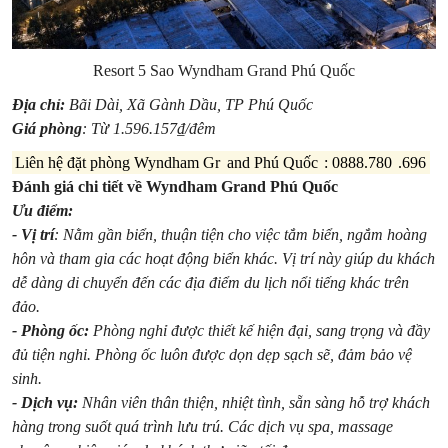
Resort 5 Sao Wyndham Grand Phú Quốc
Địa chỉ:
Bãi Dài, Xã Gành Dầu, TP Phú Quốc
Giá phòng
: Từ 1.596.157₫/đêm
Liên hệ đặt phòng Wyndham Gr
and Phú Quốc
: 0888.780
.696
Đánh giá chi tiết về Wyndham Grand Phú Quốc
Ưu điểm:
- Vị trí
: Nằm gần biển, thuận tiện cho việc tắm biển, ngắm hoàng
hôn và tham gia các hoạt động biển khác. Vị trí này giúp du khách
dễ dàng di chuyển đến các địa điểm du lịch nổi tiếng khác trên
đảo.
- Phòng ốc:
Phòng nghỉ được thiết kế hiện đại, sang trọng và đầy
đủ tiện nghi. Phòng ốc luôn được dọn dẹp sạch sẽ, đảm bảo vệ
sinh.
- Dịch vụ:
Nhân viên thân thiện, nhiệt tình, sẵn sàng hỗ trợ khách
hàng trong suốt quá trình lưu trú. Các dịch vụ spa, massage