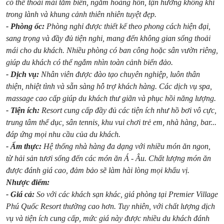
có thể thoải mái tắm biển, ngắm hoàng hôn, tận hưởng không khí
trong lành và khung cảnh thiên nhiên tuyệt đẹp.
- Phòng ốc:
Phòng nghỉ được thiết kế theo phong cách hiện đại,
sang trọng và đầy đủ tiện nghi, mang đến không gian sống thoải
mái cho du khách. Nhiều phòng có ban công hoặc sân vườn riêng,
giúp du khách có thể ngắm nhìn toàn cảnh biển đảo.
- Dịch vụ:
Nhân viên được đào tạo chuyên nghiệp, luôn thân
thiện, nhiệt tình và sẵn sàng hỗ trợ khách hàng. Các dịch vụ spa,
massage cao cấp giúp du khách thư giãn và phục hồi năng lượng.
- Tiện ích:
Resort cung cấp đầy đủ các tiện ích như hồ bơi vô cực,
trung tâm thể dục, sân tennis, khu vui chơi trẻ em, nhà hàng, bar...
đáp ứng mọi nhu cầu của du khách.
- Ẩm thực:
Hệ thống nhà hàng đa dạng với nhiều món ăn ngon,
từ hải sản tươi sống đến các món ăn Á - Âu. Chất lượng món ăn
được đánh giá cao, đảm bảo sẽ làm hài lòng mọi khẩu vị.
Nhược điểm:
- Giá cả:
So với các khách sạn khác, giá phòng tại Premier Village
Phú Quốc Resort thường cao hơn. Tuy nhiên, với chất lượng dịch
vụ và tiện ích cung cấp, mức giá này được nhiều du khách đánh