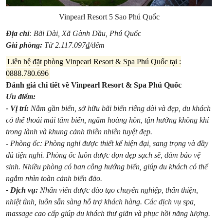
Vinpearl Resort 5 Sao Phú Quốc
Địa chỉ
: Bãi Dài, Xã Gành Dầu, Phú Quốc
Giá phòng:
Từ 2.117.097₫/đêm
Liên hệ đặt phòng Vinpearl Resort & Spa Phú Quốc tại :
0888.780.696
Đánh giá chi tiết về Vinpearl Resort & Spa Phú Quốc
Ưu điểm:
- Vị trí:
Nằm gần biển, sở hữu bãi biển riêng dài và đẹp, du khách
có thể thoải mái tắm biển, ngắm hoàng hôn, tận hưởng không khí
trong lành và khung cảnh thiên nhiên tuyệt đẹp.
- Phòng ốc: Phòng nghỉ được thiết kế hiện đại, sang trọng và đầy
đủ tiện nghi. Phòng ốc luôn được dọn dẹp sạch sẽ, đảm bảo vệ
sinh. Nhiều phòng có ban công hướng biển, giúp du khách có thể
ngắm nhìn toàn cảnh biển đảo.
- Dịch vụ:
Nhân viên được đào tạo chuyên nghiệp, thân thiện,
nhiệt tình, luôn sẵn sàng hỗ trợ khách hàng. Các dịch vụ spa,
massage cao cấp giúp du khách thư giãn và phục hồi năng lượng.