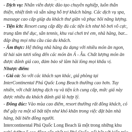
- Dịch vụ:
Nhân viên được đào tạo chuyên nghiệp, luôn thân
thiện, nhiệt tình và sẵn sàng hỗ trợ khách hàng. Các dịch vụ spa,
massage cao cấp giúp du khách thư giãn và phục hồi năng lượng.
- Tiện ích:
Resort cung cấp đầy đủ các tiện ích như hồ bơi vô cực,
trung tâm thể dục, sân tennis, khu vui chơi trẻ em, nhà hàng, bar...
đáp ứng mọi nhu cầu của du khách.
- Ẩm thực:
Hệ thống nhà hàng đa dạng với nhiều món ăn ngon,
từ hải sản tươi sống đến các món ăn Á - Âu. Chất lượng món ăn
được đánh giá cao, đảm bảo sẽ làm hài lòng mọi khẩu vị.
Nhược điểm:
- Giá cả:
So với các khách sạn khác, giá phòng tại
InterContinental Phú Quốc Long Beach thường cao hơn. Tuy
nhiên, với chất lượng dịch vụ và tiện ích cung cấp, mức giá này
được nhiều du khách đánh giá là hợp lý.
- Đông đúc:
Vào mùa cao điểm, resort thường rất đông khách, có
thể gây ra một số bất tiện như khó khăn trong việc đặt bàn nhà
hàng, bãi biển đông người.
Intercontinental Phú Quốc Long Beach là một trong những khu