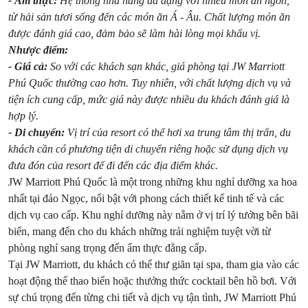
- Ẩm thực:
Hệ thống nhà hàng đa dạng với nhiều món ăn ngon,
từ hải sản tươi sống đến các món ăn Á - Âu. Chất lượng món ăn
được đánh giá cao, đảm bảo sẽ làm hài lòng mọi khẩu vị.
Nhược điểm:
- Giá cả:
So với các khách sạn khác, giá phòng tại JW Marriott
Phú Quốc thường cao hơn. Tuy nhiên, với chất lượng dịch vụ và
tiện ích cung cấp, mức giá này được nhiều du khách đánh giá là
hợp lý.
- Di chuyển:
Vị trí của resort có thể hơi xa trung tâm thị trấn, du
khách cần có phương tiện di chuyển riêng hoặc sử dụng dịch vụ
đưa đón của resort để đi đến các địa điểm khác.
JW Marriott Phú Quốc là một trong những khu nghỉ dưỡng xa hoa
nhất tại đảo Ngọc, nổi bật với phong cách thiết kế tinh tế và các
dịch vụ cao cấp. Khu nghỉ dưỡng này nằm ở vị trí lý tưởng bên bãi
biển, mang đến cho du khách những trải nghiệm tuyệt vời từ
phòng nghỉ sang trọng đến ẩm thực đẳng cấp.
Tại JW Marriott, du khách có thể thư giãn tại spa, tham gia vào các
hoạt động thể thao biển hoặc thưởng thức cocktail bên hồ bơi. Với
sự chú trọng đến từng chi tiết và dịch vụ tận tình, JW Marriott Phú