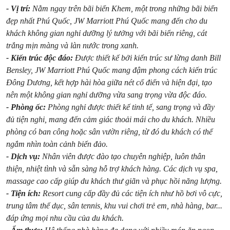
- Vị trí:
Nằm ngay trên bãi biển Khem, một trong những bãi biển
đẹp nhất Phú Quốc, JW Marriott Phú Quốc mang đến cho du
khách không gian nghỉ dưỡng lý tưởng với bãi biển riêng, cát
trắng mịn màng và làn nước trong xanh.
- Kiến trúc độc đáo:
Được thiết kế bởi kiến trúc sư lừng danh Bill
Bensley, JW Marriott Phú Quốc mang đậm phong cách kiến trúc
Đông Dương, kết hợp hài hòa giữa nét cổ điển và hiện đại, tạo
nên một không gian nghỉ dưỡng vừa sang trọng vừa độc đáo.
- Phòng ốc:
Phòng nghỉ được thiết kế tinh tế, sang trọng và đầy
đủ tiện nghi, mang đến cảm giác thoải mái cho du khách. Nhiều
phòng có ban công hoặc sân vườn riêng, từ đó du khách có thể
ngắm nhìn toàn cảnh biển đảo.
- Dịch vụ:
Nhân viên được đào tạo chuyên nghiệp, luôn thân
thiện, nhiệt tình và sẵn sàng hỗ trợ khách hàng. Các dịch vụ spa,
massage cao cấp giúp du khách thư giãn và phục hồi năng lượng.
- Tiện ích:
Resort cung cấp đầy đủ các tiện ích như hồ bơi vô cực,
trung tâm thể dục, sân tennis, khu vui chơi trẻ em, nhà hàng, bar...
đáp ứng mọi nhu cầu của du khách.