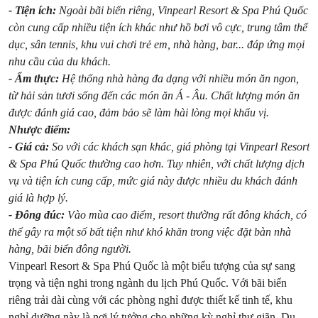
- Tiện ích:
Ngoài bãi biển riêng, Vinpearl Resort & Spa Phú Quốc
còn cung cấp nhiều tiện ích khác như hồ bơi vô cực, trung tâm thể
dục, sân tennis, khu vui chơi trẻ em, nhà hàng, bar... đáp ứng mọi
nhu cầu của du khách.
- Ẩm thực:
Hệ thống nhà hàng đa dạng với nhiều món ăn ngon,
từ hải sản tươi sống đến các món ăn Á - Âu. Chất lượng món ăn
được đánh giá cao, đảm bảo sẽ làm hài lòng mọi khẩu vị.
Nhược điểm:
- Giá cả:
So với các khách sạn khác, giá phòng tại Vinpearl Resort
& Spa Phú Quốc thường cao hơn. Tuy nhiên, với chất lượng dịch
vụ và tiện ích cung cấp, mức giá này được nhiều du khách đánh
giá là hợp lý.
- Đông đúc:
Vào mùa cao điểm, resort thường rất đông khách, có
thể gây ra một số bất tiện như khó khăn trong việc đặt bàn nhà
hàng, bãi biển đông người.
Vinpearl Resort & Spa Phú Quốc là một biểu tượng của sự sang
trọng và tiện nghi trong ngành du lịch Phú Quốc. Với bãi biển
riêng trải dài cùng với các phòng nghỉ được thiết kế tinh tế, khu
nghỉ dưỡng này là nơi lý tưởng cho những kỳ nghỉ thư giãn. Du