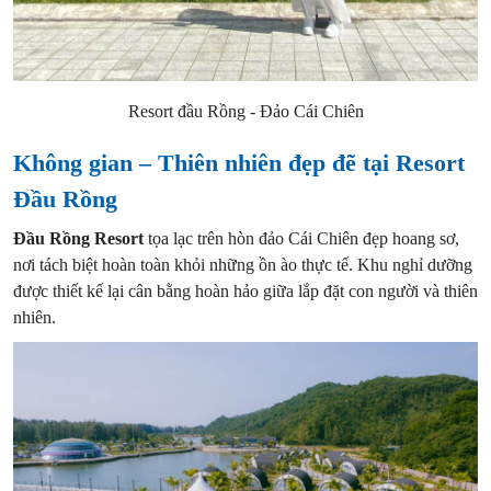
Resort đầu Rồng - Đảo Cái Chiên
Không gian – Thiên nhiên đẹp đẽ tại Resort
Đầu Rồng
Đầu Rồng Resort
tọa lạc trên hòn đảo Cái Chiên đẹp hoang sơ,
nơi tách biệt hoàn toàn khỏi những ồn ào thực tế. Khu nghỉ dưỡng
được thiết kế lại cân bằng hoàn hảo giữa lắp đặt con người và thiên
nhiên.