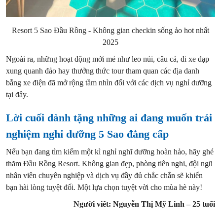
Resort 5 Sao Đầu Rồng - Không gian checkin sống ảo hot nhất
2025
Ngoài ra, những hoạt động mới mẻ như leo núi, câu cá, đi xe đạp
xung quanh đảo hay thưởng thức tour tham quan các địa danh
bằng xe điện đã mở rộng tầm nhìn đối với các dịch vụ nghỉ dưỡng
tại đây.
Lời cuối dành tặng những ai đang muốn trải
nghiệm nghỉ dưỡng 5 Sao đẳng cấp
Nếu bạn đang tìm kiếm một kì nghỉ nghĩ dưỡng hoàn hảo, hãy ghé
thăm Đầu Rồng Resort. Không gian đẹp, phòng tiên nghi, đội ngũ
nhân viên chuyên nghiệp và dịch vụ đầy đủ chắc chắn sẽ khiến
bạn hài lòng tuyệt đối. Một lựa chọn tuyệt vời cho mùa hè này!
Người viết: Nguyễn Thị Mỹ Linh – 25 tuổi