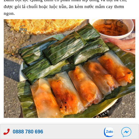
được gói lá chuối hoặc luộc trần, ăn kèm nước mắm cay thơm 
ngon.
Bánh bột lọc tép
0888 780 696