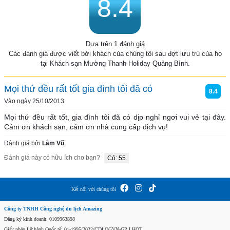
8.4
Dựa trên 1 đánh giá
Các đánh giá được viết bởi khách của chúng tôi sau đợt lưu trú của họ
tại Khách sạn Mường Thanh Holiday Quảng Bình.
Mọi thứ đều rất tốt gia đình tôi đã có
8.4
Vào ngày 25/10/2013
Mọi thứ đều rất tốt, gia đình tôi đã có dịp nghỉ ngơi vui vẻ tại đây. 
Cám ơn khách sạn, cám ơn nhà cung cấp dịch vụ!
Đánh giá bởi
Lâm Vũ
Đánh giá này có hữu ích cho bạn?
Có: 55
Kết nối với chúng tôi
Công ty TNHH Công nghệ du lịch Amazing
Đăng ký kinh doanh: 0109963898
Giấy phép Lữ hành Quốc tế: 01-1995/2022/CDLQGVN-GP LHQT