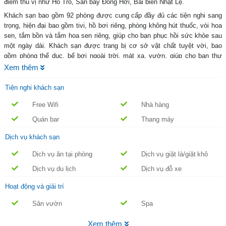
điểm thú vị như Hồ Tró, Sân bay Đồng Hới, Bãi biển Nhật Lệ.
Khách sạn bao gồm 92 phòng được cung cấp đầy đủ các tiện nghi sang
trọng, hiện đại bao gồm tivi, hồ bơi riêng, phòng không hút thuốc, vòi hoa
sen, tắm bồn và tắm hoa sen riêng, giúp cho bạn phục hồi sức khỏe sau
một ngày dài. Khách sạn được trang bị cơ sở vật chất tuyệt vời, bao
gồm phòng thể dục, bể bơi ngoài trời, mát xa, vườn, giúp cho bạn thư
giãn sau một ngày khám phá các sự kiện thú vị trong thành phố.
Xem thêm
Tiện nghi khách sạn
Free Wifi
Nhà hàng
Quán bar
Thang máy
Dịch vụ khách sạn
Dịch vụ ăn tại phòng
Dịch vụ giặt là/giặt khô
Dịch vụ du lịch
Dịch vụ đỗ xe
Hoạt động và giải trí
Sân vườn
Spa
Xem thêm