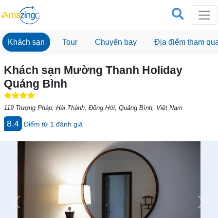
Khách sạn
Tour
Chuyến bay
Địa điểm tham qu
Khách sạn Mường Thanh Holiday
Quảng Bình
119 Trượng Pháp, Hải Thành, Đồng Hới, Quảng Bình, Việt Nam
8.4
Điểm từ
1
đánh giá
Previous
Next