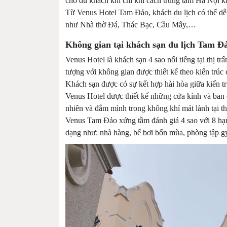
cho du khách khi chỉ khi cách trung tâm Hà Nội
Từ Venus Hotel Tam Đảo, khách du lịch có thể dễ 
như Nhà thờ Đá, Thác Bạc, Cầu Mây,…
Không gian tại khách sạn du lịch Tam Đ
Venus Hotel là khách sạn 4 sao nổi tiếng tại th
tượng với không gian được thiết kế theo kiến trúc
Khách sạn được có sự kết hợp hài hòa giữa kiến t
Venus Hotel được thiết kế những cửa kính và ban 
nhiên và đắm mình trong không khí mát lành tại th
Venus Tam Đảo xứng tầm đánh giá 4 sao với 8 hạng 
dạng như: nhà hàng, bể bơi bốn mùa, phòng tập gy