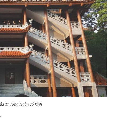
úa Thượng Ngàn cổ kính
g