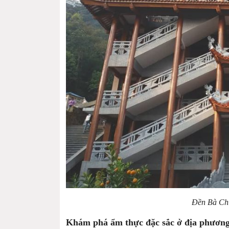
Đền Bà Ch
Khám phá ẩm thực đặc sắc ở địa phươn