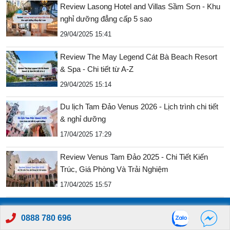
Review Lasong Hotel and Villas Sầm Sơn - Khu
nghỉ dưỡng đẳng cấp 5 sao
29/04/2025 15:41
Review The May Legend Cát Bà Beach Resort
& Spa - Chi tiết từ A-Z
29/04/2025 15:14
Du lịch Tam Đảo Venus 2026 - Lịch trình chi tiết
& nghỉ dưỡng
17/04/2025 17:29
Review Venus Tam Đảo 2025 - Chi Tiết Kiến
Trúc, Giá Phòng Và Trải Nghiệm
17/04/2025 15:57
Amazing – ĐKKD: 0109963898 do Sở kế hoạch và đầu tư thành
0888 780 696
phố Hà Nội cấp