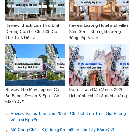
Review Khách Sạn Thái Bình
Review Lasong Hotel and Villas
Dương Cửa Lò Chi Tiết, Cụ
Sầm Sơn - Khu nghỉ dưỡng
Thể Từ A Đến Z
đẳng cấp 5 sao
Review The May Legend Cát
Du lịch Tam Đảo Venus 2026 -
Bà Beach Resort & Spa - Chi
Lịch trình chi tiết & nghỉ dưỡng
tiết từ A-Z
Review Venus Tam Đảo 2025 - Chi Tiết Kiến Trúc, Giá Phòng
Và Trải Nghiệm
Mù Cang Chải - Kiệt tác giữa thiên nhiên Tây Bắc kỳ vĩ