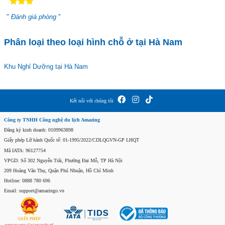
"
Đánh giá phòng
"
Phân loại theo loại hình chỗ ở tại Hà Nam
Khu Nghỉ Dưỡng tại Hà Nam
Kết nối với chúng tôi
Công ty TNHH Công nghệ du lịch Amazing
Đăng ký kinh doanh: 0109963898
Giấy phép Lữ hành Quốc tế: 01-1995/2022/CDLQGVN-GP LHQT
Mã IATA: 96127754
VPGD: Số 302 Nguyễn Trãi, Phường Đại Mỗ, TP Hà Nội
209 Hoàng Văn Thụ, Quận Phú Nhuận, Hồ Chí Minh
Hotline: 0888 780 696
Email: support@amazingo.vn