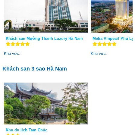
Khách sạn Mường Thanh Luxury Hà Nam
Melia Vinpearl Phủ Lý
Khu vực:
Khu vực:
Khách sạn 3 sao Hà Nam
Khu du lịch Tam Chúc