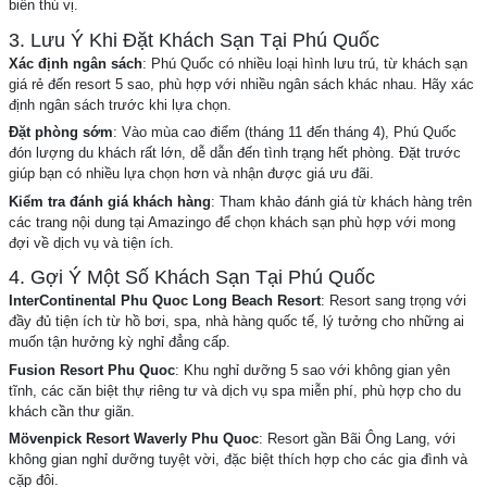
biển thú vị.
3. Lưu Ý Khi Đặt Khách Sạn Tại Phú Quốc
Xác định ngân sách
: Phú Quốc có nhiều loại hình lưu trú, từ khách sạn
giá rẻ đến resort 5 sao, phù hợp với nhiều ngân sách khác nhau. Hãy xác
định ngân sách trước khi lựa chọn.
Đặt phòng sớm
: Vào mùa cao điểm (tháng 11 đến tháng 4), Phú Quốc
đón lượng du khách rất lớn, dễ dẫn đến tình trạng hết phòng. Đặt trước
giúp bạn có nhiều lựa chọn hơn và nhận được giá ưu đãi.
Kiểm tra đánh giá khách hàng
: Tham khảo đánh giá từ khách hàng trên
các trang nội dung tại Amazingo để chọn khách sạn phù hợp với mong
đợi về dịch vụ và tiện ích.
4. Gợi Ý Một Số Khách Sạn Tại Phú Quốc
InterContinental Phu Quoc Long Beach Resort
: Resort sang trọng với
đầy đủ tiện ích từ hồ bơi, spa, nhà hàng quốc tế, lý tưởng cho những ai
muốn tận hưởng kỳ nghỉ đẳng cấp.
Fusion Resort Phu Quoc
: Khu nghỉ dưỡng 5 sao với không gian yên
tĩnh, các căn biệt thự riêng tư và dịch vụ spa miễn phí, phù hợp cho du
khách cần thư giãn.
Mövenpick Resort Waverly Phu Quoc
: Resort gần Bãi Ông Lang, với
không gian nghỉ dưỡng tuyệt vời, đặc biệt thích hợp cho các gia đình và
cặp đôi.