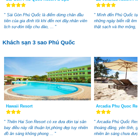
"
Sài Gòn Phú Quốc là điểm dừng chân đầu
"
Mình đến Phú Quốc tại
tiên của gia đình tôi khi đến nơi đây.nhân viên
những ngày biển rất êm ả,
lịch sự-đón tiếp chu đáo, ...
"
thật sạch và thơ mộng, .
Khách sạn 3 sao Phú Quốc
Hawaii Resort
Arcadia Phu Quoc Res
"
Thiên Hai Son Resort có xe đưa đón tại sân
"
Arcadia Phú Quốc Resor
bay điều này rất thuận lợi,phòng đẹp tuy nhiên
thoáng đãng, yên tĩnh, gầ
đồ ăn sáng không phong ...
"
nhiên ăn sáng chưa đượ