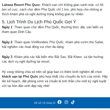
Lahana Resort Phu Quoc
: Khách sạn với không gian xanh mát, có hồ
bơi vô cực, cách chợ đêm Phú Quốc chỉ 1 km, phù hợp cho những ai
thích khám phá và nghỉ dưỡng trong không gian tự nhiên.
5. Lịch Trình Du Lịch Phú Quốc Gợi Ý
Ngày 1
: Tham quan chợ đêm Phú Quốc, thưởng thức đặc sản biển và
tham quan Dinh Cậu.
Ngày 2
: Tham quan VinWonders Phú Quốc, khám phá vườn thú Safari,
trải nghiệm các hoạt động vui chơi đa dạng.
Ngày 3
: Khám phá các bãi biển như Bãi Sao, Bãi Khem, và tận hưởng
các dịch vụ nghỉ dưỡng tại resort.
Hy vọng những chia sẻ trên sẽ giúp bạn có thêm kinh nghiệm để chọn
khách sạn tại Phú Quốc
phù hợp nhất cho chuyến du lịch của mình. Hãy
lên kế hoạch, đặt phòng sớm và chuẩn bị tinh thần cho một kỳ nghỉ tuyệt
vời tại hòn đảo xinh đẹp này nhé!
Kết nối với chúng tôi