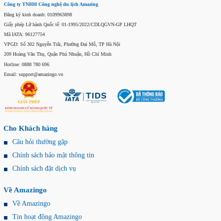
Công ty TNHH Công nghệ du lịch Amazing
Đăng ký kinh doanh: 0109963898
Giấy phép Lữ hành Quốc tế: 01-1995/2022/CDLQGVN-GP LHQT
Mã IATA: 96127754
VPGD: Số 302 Nguyễn Trãi, Phường Đại Mỗ, TP Hà Nội
209 Hoàng Văn Thụ, Quận Phú Nhuận, Hồ Chí Minh
Hotline: 0888 780 696
Email: support@amazingo.vn
Cho Khách hàng
Câu hỏi thường gặp
Chính sách bảo mật thông tin
Chính sách đặt dịch vụ
Về Amazingo
Về Amazingo
Tin hoạt động Amazingo