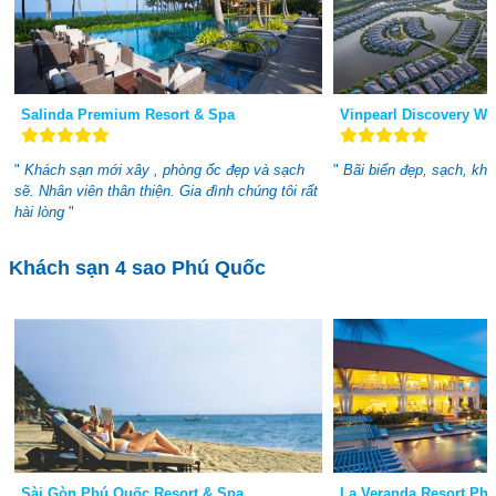
Salinda Premium Resort & Spa
Vinpearl Discovery W
"
Khách sạn mới xây , phòng ốc đẹp và sạch
"
Bãi biển đẹp, sạch, kh
sẽ. Nhân viên thân thiện. Gia đình chúng tôi rất
hài lòng
"
Khách sạn 4 sao Phú Quốc
Sài Gòn Phú Quốc Resort & Spa
La Veranda Resort Phú