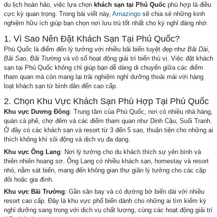
du lịch hoàn hảo, việc lựa chọn
khách sạn tại Phú Quốc
phù hợp là điều
cực kỳ quan trọng. Trong bài viết này,
Amazingo
sẽ chia sẻ những kinh
nghiệm hữu ích giúp bạn chọn nơi lưu trú tốt nhất cho kỳ nghỉ đáng nhớ.
1. Vì Sao Nên Đặt Khách Sạn Tại Phú Quốc?
Phú Quốc là điểm đến lý tưởng với nhiều bãi biển tuyệt đẹp như
Bãi Dài
,
Bãi Sao
,
Bãi Trường
và vô số hoạt động giải trí biển thú vị. Việc đặt khách
sạn tại Phú Quốc không chỉ giúp bạn dễ dàng di chuyển giữa các điểm
tham quan mà còn mang lại trải nghiệm nghỉ dưỡng thoải mái với hàng
loạt khách sạn từ bình dân đến cao cấp.
2. Chọn Khu Vực Khách Sạn Phù Hợp Tại Phú Quốc
Khu vực Dương Đông
: Trung tâm của Phú Quốc, nơi có nhiều nhà hàng,
quán cà phê, chợ đêm và các điểm tham quan như Dinh Cậu, Suối Tranh.
Ở đây có các khách sạn và resort từ 3 đến 5 sao, thuận tiện cho những ai
thích không khí sôi động và dịch vụ đa dạng.
Khu vực Ông Lang
: Nơi lý tưởng cho du khách thích sự yên bình và
thiên nhiên hoang sơ. Ông Lang có nhiều khách sạn, homestay và resort
nhỏ, nằm sát biển, mang đến không gian thư giãn lý tưởng cho các cặp
đôi hoặc gia đình.
Khu vực Bãi Trường
: Gần sân bay và có đường bờ biển dài với nhiều
resort cao cấp. Đây là khu vực phổ biến dành cho những ai tìm kiếm kỳ
nghỉ dưỡng sang trọng với dịch vụ chất lượng, cùng các hoạt động giải trí