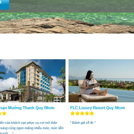
m
 sạn Mường Thanh Quy Nhơn
FLC Luxury Resort Quy Nhơn
ên của khách sạn phục vụ cơi mở thân
"
Đánh giá về flc
"
n sáng cũng ngon miệng nhiều món, mức tiền
i một ...
"