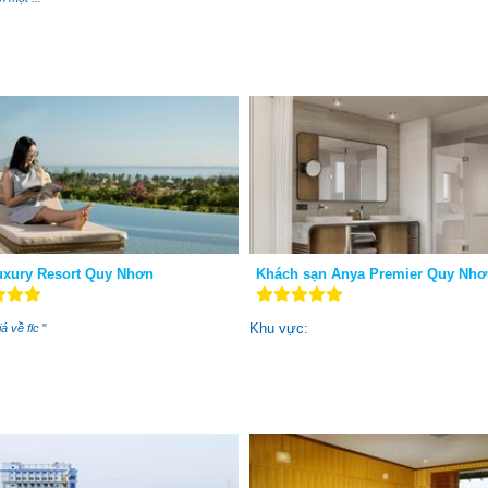
xury Resort Quy Nhơn
Khách sạn Anya Premier Quy Nhơ
Khu vực:
á về flc
"