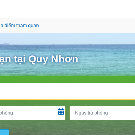
ịa điểm tham quan
ạn tại Quy Nhơn