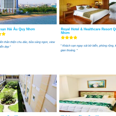
sạn Hải Âu Quy Nhơn
Royal Hotel & Healthcare Resort 
Nhơn
ên thân thiện chu đáo, bữa sáng ngon, view
"
Khách sạn ngay sát bờ biển, phòng rộng, 
biển đẹp
"
gian thoáng.
"