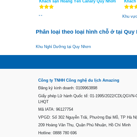
Khách sạn Hoàng Yến Canary Quy Nhơn
Khách
Khu vự
"
"
Phân loại theo loại hình chỗ ở tại Qu
Khu Nghỉ Dưỡng tại Quy Nhơn
Công ty TNHH Công nghệ du lịch Amazing
Đăng ký kinh doanh: 0109963898
Giấy phép Lữ hành Quốc tế: 01-1995/2022/CDLQGVN
LHQT
Mã IATA: 96127754
VPGD: Số 302 Nguyễn Trãi, Phường Đại Mỗ, TP Hà Nộ
209 Hoàng Văn Thụ, Quận Phú Nhuận, Hồ Chí Minh
Hotline: 0888 780 696