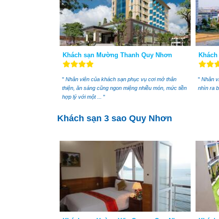
Khách sạn Mường Thanh Quy Nhơn
Khách 
"
Nhân viên của khách sạn phục vụ cơi mở thân
"
Nhân vi
thiện, ăn sáng cũng ngon miệng nhiều món, mức tiền
nhìn ra 
hợp lý với một ...
"
Khách sạn 3 sao Quy Nhơn