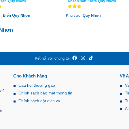
 sạn Quy Nhơn
Khách sạn Flora Quy Nhơn
c:
Biển Quy Nhơn
Khu vực:
Quy Nhơn
y Nhơn
Kết nối với chúng tôi
Cho Khách hàng
Về 
Câu hỏi thường gặp
V
-GP
Chính sách bảo mật thông tin
Ti
Chính sách đặt dịch vụ
T
A
i