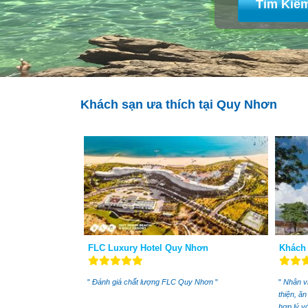
Tìm Kiế
Khách sạn ưa thích tại Quy Nhơn
FLC Luxury Hotel Quy Nhơn
Khách
"
Đánh giá chất lượng FLC Quy Nhơn
"
"
Nhân vi
thiện, ă
hợp lý vớ