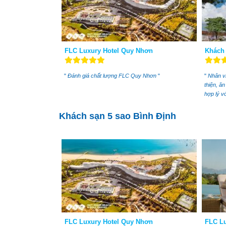
FLC Luxury Hotel Quy Nhơn
Khách
"
Đánh giá chất lượng FLC Quy Nhơn
"
"
Nhân vi
thiện, ă
hợp lý vớ
Khách sạn 5 sao Bình Định
FLC Luxury Hotel Quy Nhơn
FLC Lu