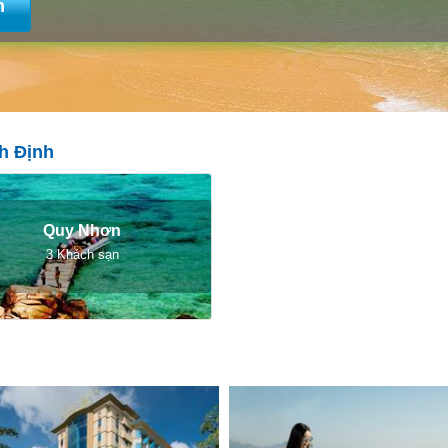
m
h Định
Quy Nhơn
3 Khách sạn