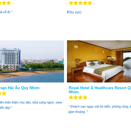
Khu vực:
á về flc
"
sạn Hải Âu Quy Nhơn
Royal Hotel & Healthcare Resort 
Nhơn
ên thân thiện chu đáo, bữa sáng ngon, view
"
Khách sạn ngay sát bờ biển, phòng rộng, 
biển đẹp
"
gian thoáng.
"