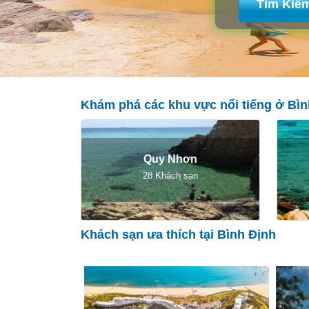
Tìm Kiế
Khám phá các khu vực nổi tiếng ở Bìn
Quy Nhơn
28 Khách sạn
Khách sạn ưa thích tại Bình Định