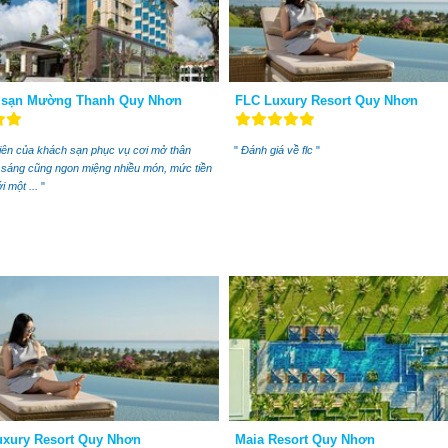
 sạn Mường Thanh Quy Nhơn
FLC Luxury Resort Quy Nhơn
ên của khách sạn phục vụ cơi mở thân
"
Đánh giá về flc
"
n sáng cũng ngon miệng nhiều món, mức tiền
i một ...
"
xury Resort Quy Nhơn
Maia Resort Quy Nhơn