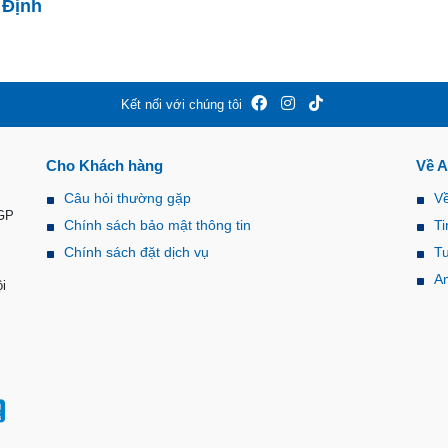
 Định
Kết nối với chúng tôi
Cho Khách hàng
Về 
Câu hỏi thường gặp
V
-GP
Chính sách bảo mật thông tin
Ti
Chính sách đặt dịch vụ
T
A
i