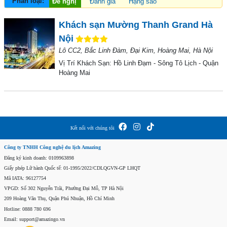
Phân loại:
Đề nghị
Đánh giá
Hạng sao
Khách sạn Mường Thanh Grand Hà
Nội
Lô CC2, Bắc Linh Đàm, Đại Kim, Hoàng Mai, Hà Nội
Vị Trí Khách Sạn:
Hồ Linh Đạm - Sông Tô Lịch - Quận
Hoàng Mai
Kết nối với chúng tôi
Công ty TNHH Công nghệ du lịch Amazing
Đăng ký kinh doanh: 0109963898
Giấy phép Lữ hành Quốc tế: 01-1995/2022/CDLQGVN-GP LHQT
Mã IATA: 96127754
VPGD: Số 302 Nguyễn Trãi, Phường Đại Mỗ, TP Hà Nội
209 Hoàng Văn Thụ, Quận Phú Nhuận, Hồ Chí Minh
Hotline: 0888 780 696
Email: support@amazingo.vn