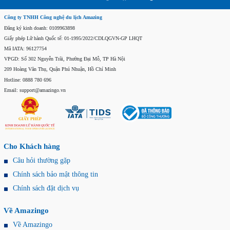
Công ty TNHH Công nghệ du lịch Amazing
Đăng ký kinh doanh: 0109963898
Giấy phép Lữ hành Quốc tế: 01-1995/2022/CDLQGVN-GP LHQT
Mã IATA: 96127754
VPGD: Số 302 Nguyễn Trãi, Phường Đại Mỗ, TP Hà Nội
209 Hoàng Văn Thụ, Quận Phú Nhuận, Hồ Chí Minh
Hotline: 0888 780 696
Email: support@amazingo.vn
Cho Khách hàng
Câu hỏi thường gặp
Chính sách bảo mật thông tin
Chính sách đặt dịch vụ
Về Amazingo
Về Amazingo