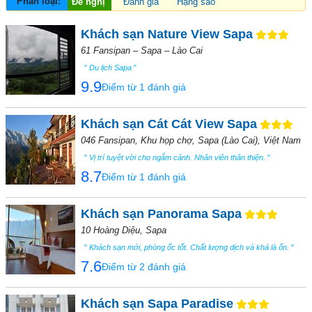
Phân loại:
Đề nghị
Đánh giá
Hạng sao
Khách sạn Nature View Sapa
61 Fansipan – Sapa – Lào Cai
"
Du lịch Sapa
"
9.9
Điểm từ 1 đánh giá
Khách sạn Cát Cát View Sapa
046 Fansipan, Khu họp chợ, Sapa (Lào Cai), Việt Nam
"
Vị trí tuyệt vời cho ngắm cảnh. Nhân viên thân thiện.
"
8.7
Điểm từ 1 đánh giá
Khách sạn Panorama Sapa
10 Hoàng Diệu, Sapa
"
Khách sạn mới, phòng ốc tốt. Chất lượng dịch và khá là ổn.
"
7.6
Điểm từ 2 đánh giá
Khách sạn Sapa Paradise