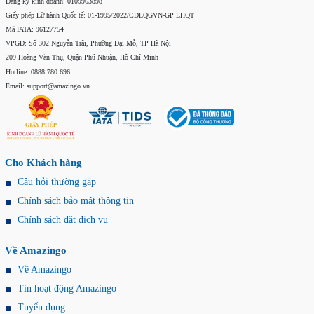
Đăng ký kinh doanh: 0109963898
Giấy phép Lữ hành Quốc tế: 01-1995/2022/CDLQGVN-GP LHQT
Mã IATA: 96127754
VPGD: Số 302 Nguyễn Trãi, Phường Đại Mỗ, TP Hà Nội
209 Hoàng Văn Thụ, Quận Phú Nhuận, Hồ Chí Minh
Hotline: 0888 780 696
Email: support@amazingo.vn
Cho Khách hàng
Câu hỏi thường gặp
Chính sách bảo mật thông tin
Chính sách đặt dịch vụ
Về Amazingo
Về Amazingo
Tin hoạt động Amazingo
Tuyển dụng