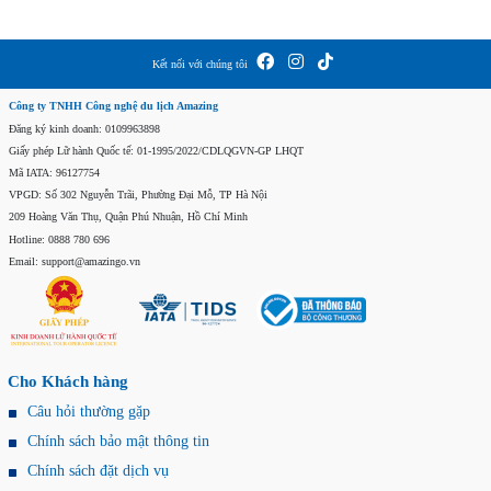
Kết nối với chúng tôi
Công ty TNHH Công nghệ du lịch Amazing
Đăng ký kinh doanh: 0109963898
Giấy phép Lữ hành Quốc tế: 01-1995/2022/CDLQGVN-GP LHQT
Mã IATA: 96127754
VPGD: Số 302 Nguyễn Trãi, Phường Đại Mỗ, TP Hà Nội
209 Hoàng Văn Thụ, Quận Phú Nhuận, Hồ Chí Minh
Hotline: 0888 780 696
Email: support@amazingo.vn
Cho Khách hàng
Câu hỏi thường gặp
Chính sách bảo mật thông tin
Chính sách đặt dịch vụ