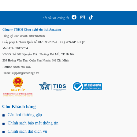
Kết nối với chúng tôi
Công ty TNHH Công nghệ du lịch Amazing
Đăng ký kinh doanh: 0109963898
Giấy phép Lữ hành Quốc tế: 01-1995/2022/CDLQGVN-GP LHQT
Mã IATA: 96127754
VPGD: Số 302 Nguyễn Trãi, Phường Đại Mỗ, TP Hà Nội
209 Hoàng Văn Thụ, Quận Phú Nhuận, Hồ Chí Minh
Hotline: 0888 780 696
Email: support@amazingo.vn
Cho Khách hàng
Câu hỏi thường gặp
Chính sách bảo mật thông tin
Chính sách đặt dịch vụ