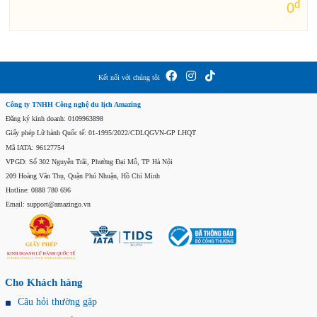
đ
0
Kết nối với chúng tôi
Công ty TNHH Công nghệ du lịch Amazing
Đăng ký kinh doanh: 0109963898
Giấy phép Lữ hành Quốc tế: 01-1995/2022/CDLQGVN-GP LHQT
Mã IATA: 96127754
VPGD: Số 302 Nguyễn Trãi, Phường Đại Mỗ, TP Hà Nội
209 Hoàng Văn Thụ, Quận Phú Nhuận, Hồ Chí Minh
Hotline: 0888 780 696
Email: support@amazingo.vn
Cho Khách hàng
Câu hỏi thường gặp