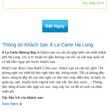
Xác nhận sớm!
Đặt Ngay
Thông tin Khách Sạn À La Carte Hạ Long
A La Carte Halong Bay
là khách sạn và căn hộ giáp biển cao nhất thành
phố Hạ Long, với vị trí thuận lợi gần đường cao tốc và sân bay quốc tế,
có bãi tắm ngay phí trước khách sạn.
Khách sạn được chia thành 2 khu vực: khách sạn và căn hộ, gồm 714
phòng nghỉ với thiết kế tiện nghi hiện đại, thông minh. Tất cả phòng đều
được trang bị đầy đủ các tiện nghi cơ bản như máy điều hòa, tủ lạnh, tủ
quần áo, wifi, truyền hình cáp/vệ tinh, két sắt, ấm đun nước,… Phòng
tắm riêng đi kèm tiện nghi vòi sen, máy sấy tóc và đồ vệ sinh cá nhân
miễn phí.
Các tiện ích của khách sạn:
Xem thêm
Ẩm thực: