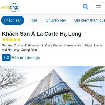
Khách sạn
Tour
Chuyến bay
Địa điểm tham qu
Khách Sạn À La Carte Hạ Long
Bán đảo 2, Khu đô thị du lịch Halong Marina, Phường Hùng Thắng, Thành
phố Hạ Long, Quảng Ninh
7.0
Điểm từ
1
đánh giá
Previous
Next