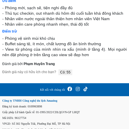
Ưu điểm
- Phòng mới, sạch sẽ, tiện nghi đầy đủ

- Thủ tục checkin, out nhanh dù hôm đó cuối tuần khá đông khách

- Nhân viên nước ngoài thân thiện hơn nhân viên Việt Nam

- Nhân viên care phòng nhanh nhẹn, thái độ tốt
Điểm trừ
- Phòng vệ sinh mùi khó chịu

- Buffet sáng tệ, ít món, chất lượng đồ ăn bình thường

- View từ phòng của mình nhìn ra xấu (mình ở tầng 4). Mọi người 
nên đặt phòng ở trên tầng cao view sẽ đẹp hơn
Đánh giá bởi
Phạm Huyền Trang
Đánh giá này có hữu ích cho bạn?
Có: 55
Kết nối với chúng tôi
Công ty TNHH Công nghệ du lịch Amazing
Đăng ký kinh doanh: 0109963898
Giấy phép Lữ hành Quốc tế: 01-1995/2022/CDLQGVN-GP LHQT
Mã IATA: 96127754
VPGD: Số 302 Nguyễn Trãi, Phường Đại Mỗ, TP Hà Nội