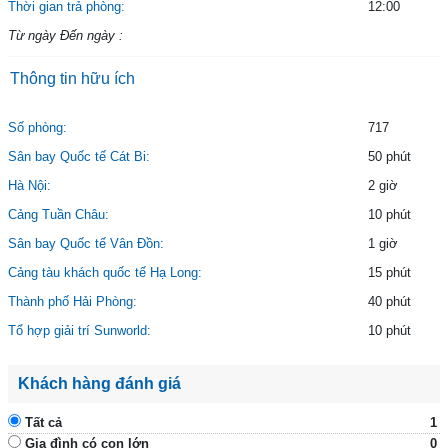
Thời gian trả phòng:
12:00
cà đều là bể bơi nước ấm phục vụ bốn mùa
Từ ngày Đến ngày :
- Jacuzzi: Bể sục thủy liệu trong nhà tại tầng 2, và ngoài trời tại tầng 40
giúp xoa dịu những cơn đau, mát xa cơ thể, thúc đẩy lưu thông máu,...
Thông tin hữu ích
Phòng hội nghị và sự kiện:
đây là địa điểm hoàn hảo để tổ chức sự
kiện và cuộc họp sang trọng có tầm nhìn tuyệt vời ra Vịnh, với bốn phòng
tiệc và hội nghị cao cấp, rộng rãi, hệ thống âm thanh, ánh sáng hiện đại,
Số phòng:
717
thực đơn tiệc đa dạng và phong cách phục vụ chuyên nghiệp,
Sân bay Quốc tế Cát Bi:
50 phút
Hà Nội:
2 giờ
Cảng Tuần Châu:
10 phút
Sân bay Quốc tế Vân Đồn:
1 giờ
Cảng tàu khách quốc tế Hạ Long:
15 phút
Thành phố Hải Phòng:
40 phút
Tổ hợp giải trí Sunworld:
10 phút
Khách hàng đánh giá
Tất cả
1
Gia đình có con lớn
0