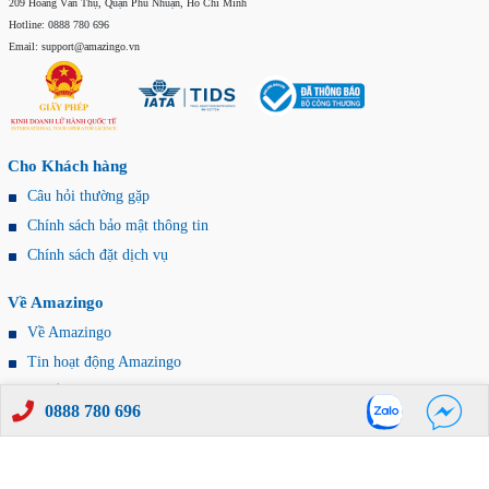
209 Hoàng Văn Thụ, Quận Phú Nhuận, Hồ Chí Minh
Hotline: 0888 780 696
Email: support@amazingo.vn
Cho Khách hàng
Câu hỏi thường gặp
Chính sách bảo mật thông tin
Chính sách đặt dịch vụ
Về Amazingo
Về Amazingo
Tin hoạt động Amazingo
Tuyển dụng
0888 780 696
Amazingo Vivu
© 2026 by Amazing LLC. All rights reserved