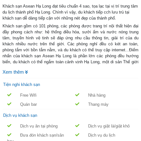
Khách sạn Asean Hạ Long đạt tiêu chuẩn 4 sao, tọa lạc tại vị trí trung tâm
du lịch thành phố Hạ Long. Chính vì vậy, du khách tiếp cch lưu trú tại
khách sạn dễ dàng tiếp cận với những nét đẹp của thành phố.
Khách sạn gồm có 101 phòng, các phòng được trang trí nội thất hiện đại
đầy phong cách như: hệ thống điều hòa, sưởi ấm và nước nóng trung
tâm, truyền hình vệ tinh sẽ đáp ứng nhu cầu thông tin, giải trí của du
khách nhiều nước trên thế giới. Các phòng nghỉ đều có két an toàn,
phòng tắm với bồn tắm nằm, và du khách có thể truy cập internet...Điểm
nhấn của khách sạn Asean Hạ Long là phần lớn các phòng đều hướng
biển, du khách có thể ngắm toàn cảnh vịnh Hạ Long, một di sản Thế giới
được Unessco ghi nhận.
Xem thêm
Hệ thống nhà hàng gồm: nhà hàng Elegant, nhà hàng Oriental là nơi phục
vụ các món ăn Âu, Á chất lượng cao và đặc biệt là các món hải sản biển
Tiện nghi khách sạn
Hạ Long do các đầu bếp tài hoa chế biến phù hợp với khẩu vị của du
khách. Ăn sáng buffet với hơn 45 món ăn đã được đánh giá là bữa sáng
Free Wifi
Nhà hàng
phong phú nhất, tốt nhất trong khu vực.
Quán bar
Thang máy
Khu bể bơi, phòng tập thể dục đa năng với đầy đủ trang thiết bị hiện đại
Dịch vụ khách sạn
cùng đội ngũ nhân viên mát xa chuyên nghiệp sẽ giúp bạn xua đi sự mệt
mỏi.
Dịch vụ ăn tại phòng
Dịch vụ giặt là/giặt khô
Đưa đón khách sạn/sân
Dịch vụ du lịch