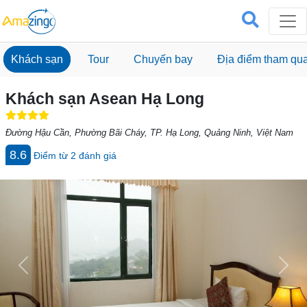
Khách sạn
Tour
Chuyến bay
Địa điểm tham qu
Khách sạn Asean Hạ Long
Đường Hậu Cần, Phường Bãi Cháy, TP. Hạ Long, Quảng Ninh, Việt Nam
8.6
Điểm từ
2
đánh giá
Previous
Next