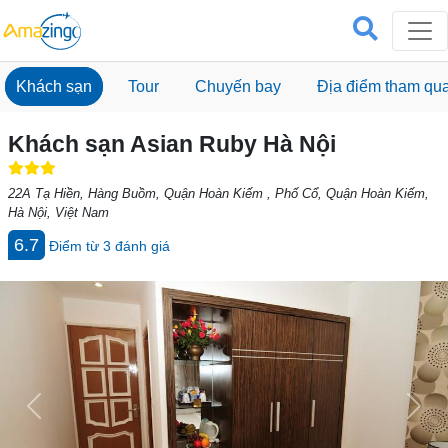
Khách sạn
Tour
Chuyến bay
Địa điểm tham qu
Khách sạn Asian Ruby Hà Nội
22A Tạ Hiền, Hàng Buồm, Quận Hoàn Kiếm , Phố Cổ, Quận Hoàn Kiếm,
Hà Nội, Việt Nam
6.7
Điểm từ
3
đánh giá
Previous
Next