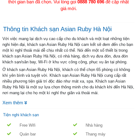
thời gian bạn đã chọn. Vui lòng gọi
0888 780 696
để cập nhật
giá mới.
Thông tin Khách sạn Asian Ruby Hà Nội
Với việc mang lại dịch vụ cao cấp cho du khách và một loạt những tiện
nghi hiện đại, khách sạn Asian Ruby Hà Nội cam kết sẽ đem đến cho bạn
một kì nghỉ thoải mái dễ chịu nhất có thể. Nói đến một số thiết bị trong
khách sạn Asian Ruby Hà Nội, có nhà hàng, dịch vụ đưa đón, đưa đón
khách sạn/sân bay, Wi-Fi ở khu vực công cộng, phục vụ ăn tại phòng.
Ở khách sạn Asian Ruby Hà Nội, khách có thể chọn 65 phòng có không
khí yên bình và tuyệt vời. Khách sạn Asian Ruby Hà Nội cung cấp rất
nhiều phương tiện giải trí độc đáo như mát xa, spa. Khách sạn Asian
Ruby Hà Nội là một sự lựa chọn thông minh cho du khách khi đến Hà Nội,
nơi mang lại cho họ một kì nghỉ thư giãn và thoải mái.
Xem thêm
Tiện nghi khách sạn
Free Wifi
Nhà hàng
Quán bar
Thang máy