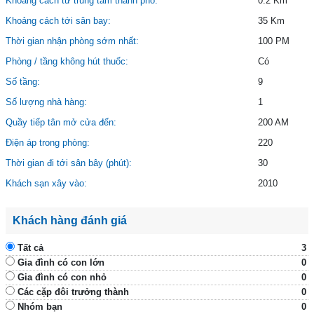
Khoảng cách từ trung tâm thành phố:
0.2 Km
Khoảng cách tới sân bay:
35 Km
Thời gian nhận phòng sớm nhất:
100 PM
Phòng / tầng không hút thuốc:
Có
Số tầng:
9
Số lượng nhà hàng:
1
Quầy tiếp tân mở cửa đến:
200 AM
Điện áp trong phòng:
220
Thời gian đi tới sân bây (phút):
30
Khách sạn xây vào:
2010
Khách hàng đánh giá
Tất cả
3
Gia đình có con lớn
0
Gia đình có con nhỏ
0
Các cặp đôi trưởng thành
0
Nhóm bạn
0