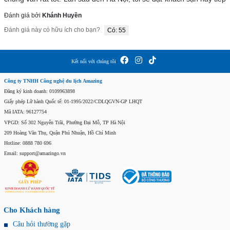
Đánh giá bởi
Khánh Huyền
Đánh giá này có hữu ích cho bạn?
Có: 55
Kết nối với chúng tôi
Công ty TNHH Công nghệ du lịch Amazing
Đăng ký kinh doanh: 0109963898
Giấy phép Lữ hành Quốc tế: 01-1995/2022/CDLQGVN-GP LHQT
Mã IATA: 96127754
VPGD: Số 302 Nguyễn Trãi, Phường Đại Mỗ, TP Hà Nội
209 Hoàng Văn Thụ, Quận Phú Nhuận, Hồ Chí Minh
Hotline: 0888 780 696
Email: support@amazingo.vn
Cho Khách hàng
Câu hỏi thường gặp