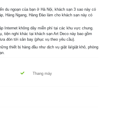
yến du ngoạn của bạn ở Hà Nội, khách sạn 3 sao này có
c lập, Hàng Ngang, Hàng Đào làm cho khách sạn này có
p Internet không dây miễn phí tại các khu vực chung.
, tiện nghi khác tại khách sạn Art Deco này bao gồm
ưa đón tới sân bay (phục vụ theo yêu cầu).
ng thiết bị hàng đầu như dịch vụ giặt là/giặt khô, phòng
ạn.
Thang máy