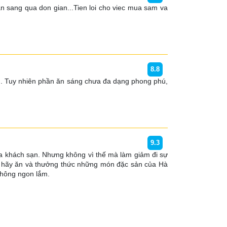
n sang qua don gian...Tien loi cho viec mua sam va 
8.8
m. Tuy nhiên phần ăn sáng chưa đa dạng phong phú, 
9.3
ủa khách sạn. Nhưng không vì thế mà làm giảm đi sự 
ạn hãy ăn và thưởng thức những món đặc sản của Hà 
không ngon lắm. 