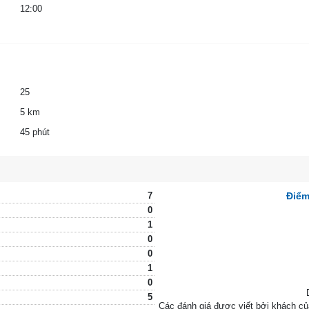
12:00
25
5 km
45 phút
7
Điểm
0
1
0
0
1
0
5
Các đánh giá được viết bởi khách c