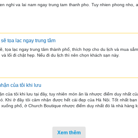
ien nghi va lai nam ngay trung tam thanh pho. Tuy nhien phong nho, a
sẽ tọa lạc ngay trung tâm
ẽ, tọa lạc ngay trung tâm thành phố, thích hợp cho du lịch và mua sắ
và lối đi chật hẹp. Nếu đi du lịch thì nên chọn khách sạn này. 
hận của tôi khi lưu
n của tôi khi lưu tại đây, tuy nhiên món ăn là nhược điểm duy nhất c
nó. Khi ở đây tôi cảm nhận được hết cái đẹp của Hà Nội. Tốt nhất b
n xuống phố, ở Church Boutique nhược điểm duy nhất đó là nhà hàng 
Xem thêm