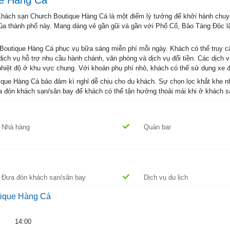
 Khách sạn Church Boutique Hàng Cá là một điểm lý tưởng để khởi hành chu
ớn của thành phố này. Mang dáng vẻ gần gũi và gần với Phố Cổ, Bảo Tàng Độ
Boutique Hàng Cá phục vụ bữa sáng miễn phí mỗi ngày. Khách có thể truy cậ
ịch vụ hỗ trợ nhu cầu hành chánh, văn phòng và dịch vụ đổi tiền. Các dịch vụ
 nhiệt độ ở khu vực chung. Với khoản phụ phí nhỏ, khách có thể sử dụng xe đ
que Hàng Cá bảo đảm kì nghỉ dễ chịu cho du khách. Sự chọn lọc khắt khe nhữ
đưa đón khách sạn/sân bay để khách có thể tận hưởng thoải mái khi ở khách s
Nhà hàng
Quán bar
Đưa đón khách sạn/sân bay
Dịch vụ du lịch
tique Hàng Cá
14:00