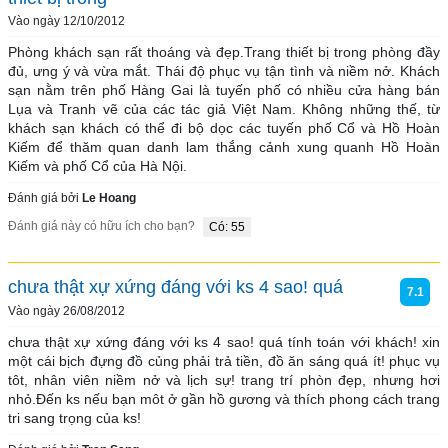
Vào ngày 12/10/2012
Phòng khách sạn rất thoáng và đẹp.Trang thiết bị trong phòng đầy 
đủ, ưng ý và vừa mắt. Thái độ phục vụ tận tình và niềm nở. Khách 
sạn nằm trên phố Hàng Gai là tuyến phố có nhiều cửa hàng bán 
Lụa và Tranh vẽ của các tác giả Việt Nam. Không những thế, từ 
khách sạn khách có thể đi bộ dọc các tuyến phố Cổ và Hồ Hoàn 
Kiếm để thăm quan danh lam thắng cảnh xung quanh Hồ Hoàn 
Kiếm và phố Cổ của Hà Nội. 
Đánh giá bởi
Le Hoang
Đánh giá này có hữu ích cho bạn?
Có: 55
chưa thật xự xứng đáng với ks 4 sao! quá
7.1
Vào ngày 26/08/2012
chưa thật xự xứng đáng với ks 4 sao! quá tính toán với khách! xin 
một cái bịch đựng đồ củng phải trả tiền, đồ ăn sáng quá ít! phục vụ 
tôt, nhân viên niềm nở và lịch sự! trang trí phòn đẹp, nhưng hơi 
nhỏ.Đến ks nếu bạn môt ở gần hồ gương và thích phong cách trang 
tri sang trọng của ks! 