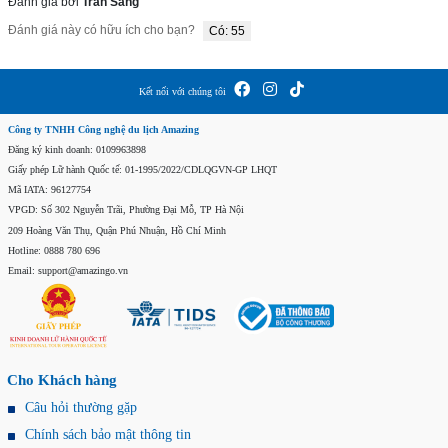
Đánh giá bởi
Tran Sang
Đánh giá này có hữu ích cho bạn?
Có: 55
Kết nối với chúng tôi
Công ty TNHH Công nghệ du lịch Amazing
Đăng ký kinh doanh: 0109963898
Giấy phép Lữ hành Quốc tế: 01-1995/2022/CDLQGVN-GP LHQT
Mã IATA: 96127754
VPGD: Số 302 Nguyễn Trãi, Phường Đại Mỗ, TP Hà Nội
209 Hoàng Văn Thụ, Quận Phú Nhuận, Hồ Chí Minh
Hotline: 0888 780 696
Email: support@amazingo.vn
Cho Khách hàng
Câu hỏi thường gặp
Chính sách bảo mật thông tin