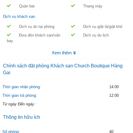
bảo đảm kì nghỉ dễ chịu cho du khách. Sự chọn lọc khắt khe những thiết
Quán bar
Thang máy
bị hàng đầu như dịch vụ giặt là/giặt khô, phòng gia đình, người vận
chuyển hành lý, dịch vụ Internet, đưa đón khách sạn/sân bay để khách có
Dịch vụ khách sạn
thể tận hưởng thoải mái khi ở khách sạn.
Dịch vụ ăn tại phòng
Dịch vụ giặt là/giặt khô
Đưa đón khách sạn/sân
Dịch vụ du lịch
bay
Xem thêm
Chính sách đặt phòng Khách sạn Church Boutique Hàng
Gai
Thời gian nhận phòng:
14:00
Thời gian trả phòng:
12:00
Từ ngày Đến ngày :
Thông tin hữu ích
Số phòng:
40