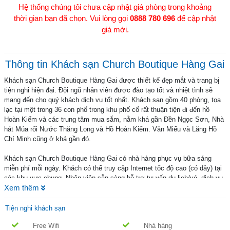
Hệ thống chúng tôi chưa cập nhật giá phòng trong khoảng
thời gian bạn đã chọn. Vui lòng gọi
0888 780 696
để cập nhật
giá mới.
Thông tin Khách sạn Church Boutique Hàng Gai
Khách sạn Church Boutique Hàng Gai được thiết kế đẹp mắt và trang bị
tiện nghi hiện đại. Đội ngũ nhân viên được đào tạo tốt và nhiệt tình sẽ
mang đến cho quý khách dịch vụ tốt nhất. Khách sạn gồm 40 phòng, tọa
lạc tại một trong 36 con phố trong khu phố cổ rất thuận tiện đi đến hồ
Hoàn Kiếm và các trung tâm mua sắm, nằm khá gần Đền Ngọc Sơn, Nhà
hát Múa rối Nước Thăng Long và Hồ Hoàn Kiếm. Văn Miếu và Lăng Hồ
Chí Minh cũng ở khá gần đó.
Khách sạn Church Boutique Hàng Gai có nhà hàng phục vụ bữa sáng
miễn phí mỗi ngày. Khách có thể truy cập Internet tốc độ cao (có dây) tại
các khu vực chung. Nhân viên sẵn sàng hỗ trợ tư vấn du lịch/vé, dịch vụ
Xem thêm
hỗ trợ nhu cầu hành chánh, văn phòng và dịch vụ đổi tiền. Các tiện ích,
dịch vụ khác bao gồmdịch vụ phòng 24 giờ, dịch vụ giặt khô và thang
máy. Với khoản phụ phí nhỏ, khách có thể sử dụng xe đưa đón tới sân
Tiện nghi khách sạn
bay (phục vụ theo yêu cầu).
Free Wifi
Nhà hàng
Thiết bị và dịch vụ cung cấp bởi Khách sạn Church Boutique Hàng Gai