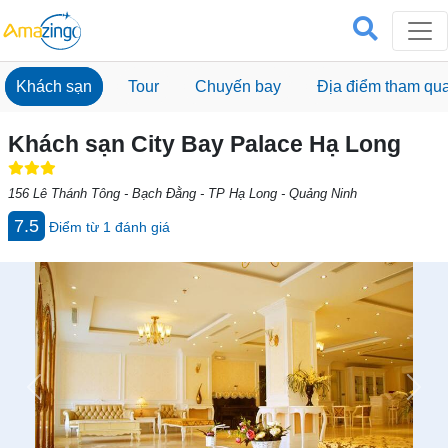
Khách sạn
Tour
Chuyến bay
Địa điểm tham qu
Khách sạn City Bay Palace Hạ Long
156 Lê Thánh Tông - Bạch Đằng - TP Hạ Long - Quảng Ninh
7.5
Điểm từ
1
đánh giá
Previous
Next