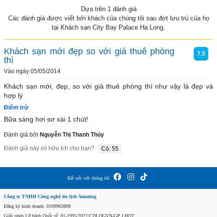
Dựa trên 1 đánh giá
Các đánh giá được viết bởi khách của chúng tôi sau đợt lưu trú của họ
tại Khách sạn City Bay Palace Hạ Long.
Khách sạn mới đẹp so với giá thuê phòng
7.5
thì
Vào ngày 05/05/2014
Khách sạn mới, đẹp, so với giá thuê phòng thì như vậy là đẹp và 
hợp lý
Điểm trừ
Bữa sáng hơi sơ xài 1 chút!
Đánh giá bởi
Nguyễn Thị Thanh Thủy
Đánh giá này có hữu ích cho bạn?
Có: 55
Kết nối với chúng tôi
Công ty TNHH Công nghệ du lịch Amazing
Đăng ký kinh doanh: 0109963898
Giấy phép Lữ hành Quốc tế: 01-1995/2022/CDLQGVN-GP LHQT