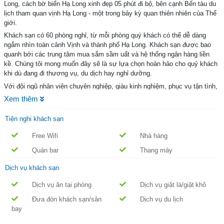
Long, cách bờ biển Hạ Long xinh đẹp 05 phút đi bộ, bên cạnh Bến tàu du
lịch tham quan vịnh Hạ Long - một trong bảy kỳ quan thiên nhiên của Thế
giới.
Khách sạn có 60 phòng nghỉ, từ mỗi phòng quý khách có thể dễ dàng
ngắm nhìn toàn cảnh Vịnh và thành phố Hạ Long. Khách sạn được bao
quanh bởi các trung tâm mua sắm sầm uất và hệ thống ngân hàng liền
kề. Chúng tôi mong muốn đây sẽ là sự lựa chọn hoàn hảo cho quý khách
khi dù đang đi thương vụ, du dịch hay nghỉ dưỡng.
Với đội ngũ nhân viên chuyên nghiệp, giàu kinh nghiệm, phục vụ tận tình,
chu đáo và hết sức thân thiện chắc chắn sẽ làm hài lòng quý khách.
Xem thêm
Tiện nghi khách sạn
Free Wifi
Nhà hàng
Quán bar
Thang máy
Dịch vụ khách sạn
Dịch vụ ăn tại phòng
Dịch vụ giặt là/giặt khô
Đưa đón khách sạn/sân
Dịch vụ du lịch
bay