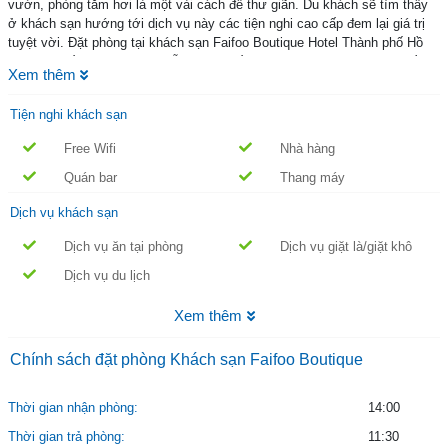
vườn, phòng tắm hơi là một vài cách để thư giãn. Du khách sẽ tìm thấy
ở khách sạn hướng tới dịch vụ này các tiện nghi cao cấp đem lại giá trị
tuyệt vời. Đặt phòng tại khách sạn Faifoo Boutique Hotel Thành phố Hồ
Chí Minh rất đơn giản với mẫu trực tuyến an toàn của chúng tôi; chỉ cần
Xem thêm
nhập ngày đến, đi của bạn và nhấn chuột.
Tiện nghi khách sạn
Free Wifi
Nhà hàng
Quán bar
Thang máy
Dịch vụ khách sạn
Dịch vụ ăn tại phòng
Dịch vụ giặt là/giặt khô
Dịch vụ du lịch
Xem thêm
Chính sách đặt phòng Khách sạn Faifoo Boutique
Thời gian nhận phòng:
14:00
Thời gian trả phòng:
11:30