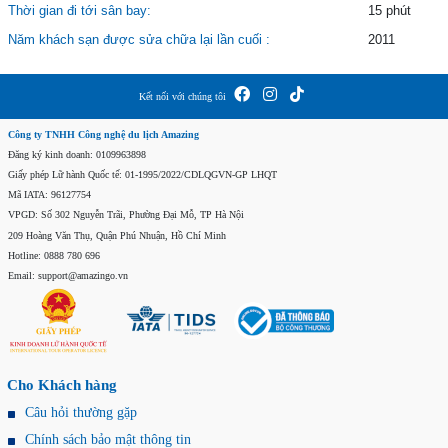
Thời gian đi tới sân bay:
15 phút
Năm khách sạn được sửa chữa lại lần cuối :
2011
Kết nối với chúng tôi
Công ty TNHH Công nghệ du lịch Amazing
Đăng ký kinh doanh: 0109963898
Giấy phép Lữ hành Quốc tế: 01-1995/2022/CDLQGVN-GP LHQT
Mã IATA: 96127754
VPGD: Số 302 Nguyễn Trãi, Phường Đại Mỗ, TP Hà Nội
209 Hoàng Văn Thụ, Quận Phú Nhuận, Hồ Chí Minh
Hotline: 0888 780 696
Email: support@amazingo.vn
Cho Khách hàng
Câu hỏi thường gặp
Chính sách bảo mật thông tin