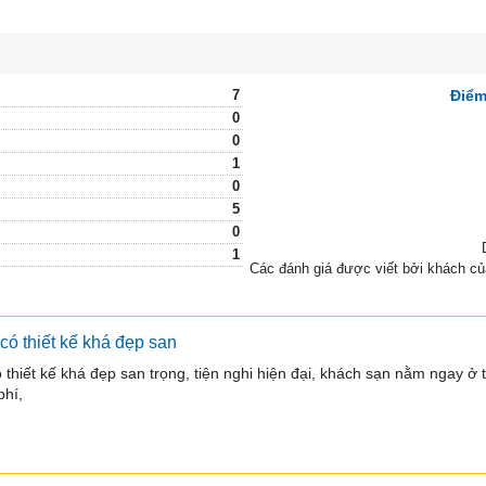
7
Điểm
0
0
1
0
5
0
1
Các đánh giá được viết bởi khách c
có thiết kế khá đẹp san
 thiết kế khá đẹp san trọng, tiện nghi hiện đại, khách sạn nằm ngay ở tr
phí, 