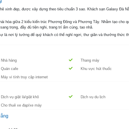
 xinh đẹp, được xây dựng theo tiêu chuẩn 3 sao. Khách sạn Galaxy Đà Nẵng
 hài hòa giữa 2 kiểu kiến trúc Phương Đông và Phương Tây. Nhằm tạo cho qu
 sang trọng, đầy đủ tiện nghi, trang trí ấm cúng, tao nhã.
sự là nơi lý tưởng để quý khách có thể nghỉ ngơi, thư giãn và thưởng thức
Nhà hàng
Thang máy
Quán cafe
Khu vực hút thuốc
Máy vi tính truy cập internet
Dịch vụ giặt là/giặt khô
Dịch vụ du lịch
Cho thuê xe đạp/xe máy
Nẵng