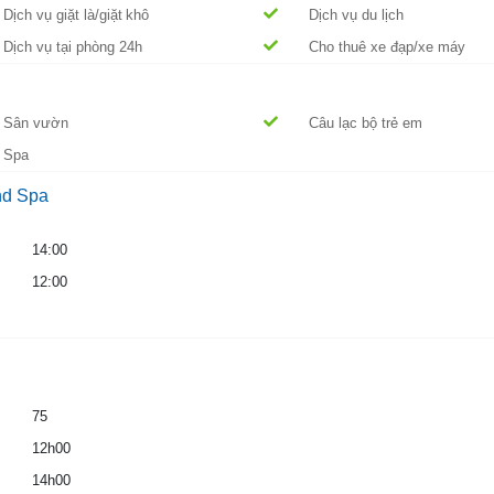
Dịch vụ giặt là/giặt khô
Dịch vụ du lịch
Dịch vụ tại phòng 24h
Cho thuê xe đạp/xe máy
Sân vườn
Câu lạc bộ trẻ em
Spa
nd Spa
14:00
12:00
75
12h00
14h00