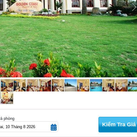
N
rả phòng
Kiểm Tra Giá