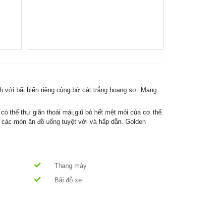
ch với bãi biển riêng cùng bờ cát trắng hoang sơ. Mang
có thể thư giãn thoải mái,giũ bỏ hết mệt mỏi của cơ thể.
 các món ăn đồ uống tuyệt vời và hấp dẫn. Golden
Thang máy
Bãi đỗ xe