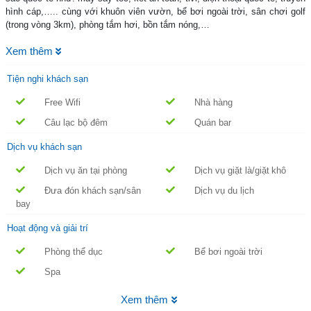
hình cáp,….. cùng với khuôn viên vườn, bể bơi ngoài trời, sân chơi golf
(trong vòng 3km), phòng tắm hơi, bồn tắm nóng,…
Xem thêm
Nếu như bạn đang tìm một khách sạn cao cấp tại khu vực trung tâm
thành phố thì khách sạn Grand Mercure Đà Nẵng là một trong những gợi ý
tuyệt vời cho chuyến đi của bạn.
Tiện nghi khách sạn
Free Wifi
Nhà hàng
Câu lạc bộ đêm
Quán bar
Dịch vụ khách sạn
Dịch vụ ăn tại phòng
Dịch vụ giặt là/giặt khô
Đưa đón khách sạn/sân
Dịch vụ du lịch
bay
Hoạt động và giải trí
Phòng thể dục
Bể bơi ngoài trời
Spa
Xem thêm