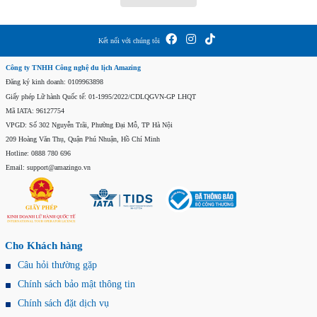
Kết nối với chúng tôi
Công ty TNHH Công nghệ du lịch Amazing
Đăng ký kinh doanh: 0109963898
Giấy phép Lữ hành Quốc tế: 01-1995/2022/CDLQGVN-GP LHQT
Mã IATA: 96127754
VPGD: Số 302 Nguyễn Trãi, Phường Đại Mỗ, TP Hà Nội
209 Hoàng Văn Thụ, Quận Phú Nhuận, Hồ Chí Minh
Hotline: 0888 780 696
Email: support@amazingo.vn
Cho Khách hàng
Câu hỏi thường gặp
Chính sách bảo mật thông tin
Chính sách đặt dịch vụ