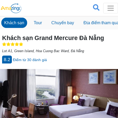
Khách sạn
Tour
Chuyến bay
Địa điểm tham qu
Khách sạn Grand Mercure Đà Nẵng
Lot A1, Green Island, Hoa Cuong Bac Ward, Đà Nẵng
8.2
Điểm từ
30
đánh giá
Previous
Next