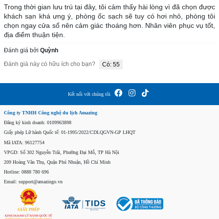
Trong thời gian lưu trú tại đây, tôi cảm thấy hài lòng vì đã chọn được 
khách sạn khá ưng ý, phòng ốc sạch sẽ tuy có hơi nhỏ, phòng tôi 
chọn ngay cửa sổ nên cảm giác thoáng hơn. Nhân viên phục vụ tốt, 
địa điểm thuận tiện.
Đánh giá bởi
Quỳnh
Đánh giá này có hữu ích cho bạn?
Có: 55
Kết nối với chúng tôi
Công ty TNHH Công nghệ du lịch Amazing
Đăng ký kinh doanh: 0109963898
Giấy phép Lữ hành Quốc tế: 01-1995/2022/CDLQGVN-GP LHQT
Mã IATA: 96127754
VPGD: Số 302 Nguyễn Trãi, Phường Đại Mỗ, TP Hà Nội
209 Hoàng Văn Thụ, Quận Phú Nhuận, Hồ Chí Minh
Hotline: 0888 780 696
Email: support@amazingo.vn