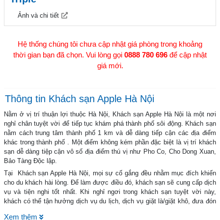
Ảnh và chi tiết
Hệ thống chúng tôi chưa cập nhật giá phòng trong khoảng
thời gian bạn đã chọn. Vui lòng gọi
0888 780 696
để cập nhật
giá mới.
Thông tin Khách sạn Apple Hà Nội
Nằm ở vị trí thuận lợi thuộc Hà Nội, Khách sạn Apple Hà Nội là một nơi
nghỉ chân tuyệt vời để tiếp tục khám phá thành phố sôi động. Khách sạn
nằm cách trung tâm thành phố 1 km và dễ dàng tiếp cận các địa điểm
khác trong thành phố . Một điểm không kém phần đặc biệt là vị trí khách
sạn dễ dàng tiệp cận vô số địa điểm thú vị như Pho Co, Cho Dong Xuan,
Bảo Tàng Độc lập.
Tại Khách sạn Apple Hà Nội, mọi sự cố gắng đều nhằm mục đích khiến
cho du khách hài lòng. Để làm được điều đó, khách sạn sẽ cung cấp dịch
vụ và tiện nghi tốt nhất. Khi nghỉ ngơi trong khách sạn tuyệt vời này,
khách có thể tận hưởng dịch vụ du lịch, dịch vụ giặt là/giặt khô, đưa đón
khách sạn/sân bay, thang máy, nhà hàng.
Xem thêm