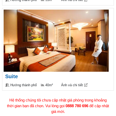
Suite
Hướng thành phố
40m²
Ảnh và chi tiết
Hệ thống chúng tôi chưa cập nhật giá phòng trong khoảng
thời gian bạn đã chọn. Vui lòng gọi
0888 780 696
để cập nhật
giá mới.