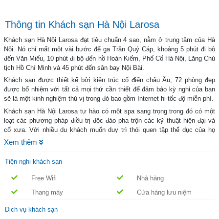
Thông tin Khách sạn Hà Nội Larosa
Khách sạn Hà Nội Larosa đạt tiêu chuẩn 4 sao, nằm ở trung tâm của Hà
Nội. Nó chỉ mất một vài bước để ga Trần Quý Cáp, khoảng 5 phút đi bộ
đến Văn Miếu, 10 phút đi bộ đến hồ Hoàn Kiếm, Phố Cổ Hà Nội, Lăng Chủ
tịch Hồ Chí Minh và 45 phút đến sân bay Nội Bài.
Khách sạn được thiết kế bởi kiến ​​trúc cổ điển châu Âu, 72 phòng đẹp
được bổ nhiệm với tất cả mọi thứ cần thiết để đảm bảo kỳ nghỉ của bạn
sẽ là một kinh nghiệm thú vị trong đó bao gồm Internet hi-tốc độ miễn phí.
Khách sạn Hà Nội Larosa tự hào có một spa sang trọng trong đó có một
loạt các phương pháp điều trị độc đáo pha trộn các kỹ thuật hiện đại và
cổ xưa. Với nhiều du khách muốn duy trì thói quen tập thể dục của họ
trong khi trên đường, khách sạn cũng có một trung tâm thể dục được
Xem thêm
trang bị thiết bị mới nhất. Phòng họp có diện tích trước chức năng hào
phóng và đến với những thiết bị nghe nhìn. Nhà hàng và bar Khách sạn
Tiện nghi khách sạn
Hà Nội Larosa giới thiệu một thực đơn phong phú, cũng như bữa ăn sáng
buffet hàng ngày, trong một bầu không khí mát mẻ và thoải mái.
Free Wifi
Nhà hàng
Khách sạn Hà Nội Larosa là một nơi lý tưởng cho du khách cho dù bạn
Thang máy
Cửa hàng lưu niệm
đang đến thăm Hà Nội để giải trí hoặc kinh doanh. Hãy để cuộc hành trình
của bạn bắt đầu!
Dịch vụ khách sạn