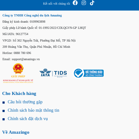
Kết nối với chúng tôi
Công ty TNHH Công nghệ du lịch Amazing
Đăng ký kinh doanh: 0109963898
Giấy phép Lữ hành Quốc tế: 01-1995/2022/CDLQGVN-GP LHQT
Mã IATA: 96127754
VPGD: Số 302 Nguyễn Trãi, Phường Đại Mỗ, TP Hà Nội
209 Hoàng Văn Thụ, Quận Phú Nhuận, Hồ Chí Minh
Hotline: 0888 780 696
Email: support@amazingo.vn
Cho Khách hàng
Câu hỏi thường gặp
Chính sách bảo mật thông tin
Chính sách đặt dịch vụ
Về Amazingo