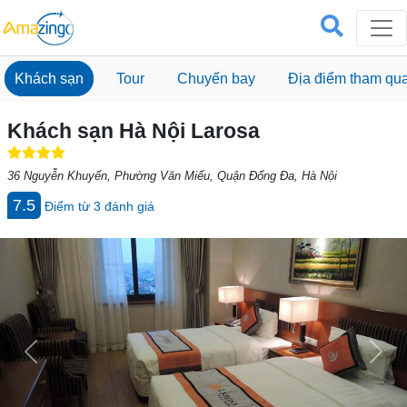
Khách sạn
Tour
Chuyến bay
Địa điểm tham qu
Khách sạn Hà Nội Larosa
36 Nguyễn Khuyến, Phường Văn Miếu, Quận Đống Đa, Hà Nội
7.5
Điểm từ
3
đánh giá
Previous
Next