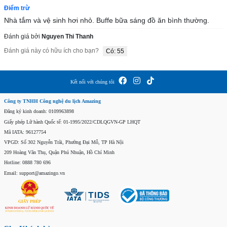
Điểm trừ
Nhà tắm và vệ sinh hơi nhỏ. Buffe bữa sáng đồ ăn bình thường.
Đánh giá bởi
Nguyen Thi Thanh
Đánh giá này có hữu ích cho bạn?
Có: 55
Kết nối với chúng tôi
Công ty TNHH Công nghệ du lịch Amazing
Đăng ký kinh doanh: 0109963898
Giấy phép Lữ hành Quốc tế: 01-1995/2022/CDLQGVN-GP LHQT
Mã IATA: 96127754
VPGD: Số 302 Nguyễn Trãi, Phường Đại Mỗ, TP Hà Nội
209 Hoàng Văn Thụ, Quận Phú Nhuận, Hồ Chí Minh
Hotline: 0888 780 696
Email: support@amazingo.vn