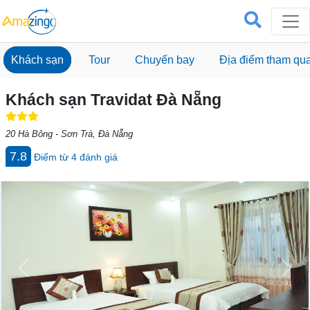
Khách sạn
Tour
Chuyến bay
Địa điểm tham qu
Khách sạn Travidat Đà Nẵng
20 Hà Bông - Sơn Trà, Đà Nẵng
7.8
Điểm từ
4
đánh giá
Previous
Next