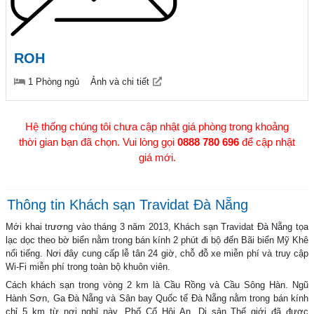
ROH
1 Phòng ngủ
Ảnh và chi tiết
Hệ thống chúng tôi chưa cập nhật giá phòng trong khoảng
thời gian bạn đã chọn. Vui lòng gọi
0888 780 696
để cập nhật
giá mới.
Thông tin Khách sạn Travidat Đà Nẵng
Mới khai trương vào tháng 3 năm 2013, Khách sạn Travidat Đà Nẵng tọa
lạc dọc theo bờ biển nằm trong bán kính 2 phút đi bộ đến Bãi biển Mỹ Khê
nổi tiếng. Nơi đây cung cấp lễ tân 24 giờ, chỗ đỗ xe miễn phí và truy cập
Wi-Fi miễn phí trong toàn bộ khuôn viên.
Cách khách sạn trong vòng 2 km là Cầu Rồng và Cầu Sông Hàn. Ngũ
Hành Sơn, Ga Đà Nẵng và Sân bay Quốc tế Đà Nẵng nằm trong bán kính
chỉ 5 km từ nơi nghỉ này. Phố Cổ Hội An, Di sản Thế giới đã được