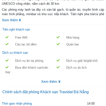
UNESCO công nhận, nằm cách đó 30 km.
Các phòng máy lạnh tại đây có sàn lát gạch, tủ quần áo, truyền hình cáp
màn hình phẳng, minibar và khu vực tiếp khách. Tiện nghi pha trà/cà phê
cũng được trang bị trong phòng. Phòng tắm riêng đi kèm với vòi sen và
Xem thêm
đồ vệ sinh cá nhân miễn phí.
Khách sạn Travidat Đà Nẵngt có trung tâm dịch vụ doanh nhân và bàn đặt
Tiện nghi khách sạn
tour có thể hỗ trợ khách sắp xếp các hoạt động tham quan cũng như việc
Free Wifi
Nhà hàng
đi lại. Dịch vụ giặt là/ủi và đưa đón sân bay cũng có thể được bố trí kèm
phụ phí.
Câu lạc bộ đêm
Quán bar
Nhà hàng Khách sạn Travidat Đà Nẵng trong khuôn viên phục vụ hải sản
Dịch vụ khách sạn
đầy hương vị, ẩm thực phương Tây và châu Á từ 06:00 đến 22:00 hàng
ngày.
Dịch vụ ăn tại phòng
Dịch vụ giặt là/giặt khô
Đưa đón khách sạn/sân
Dịch vụ du lịch
bay
Xem thêm
Chính sách đặt phòng Khách sạn Travidat Đà Nẵng
Thời gian nhận phòng:
14:00