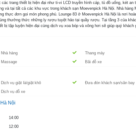
c trang thiết bị hiện đại như ti-vi LCD truyền hình cáp, tủ đồ uống, két an
phòng và tại tất cả các khu vực trong khách sạn Moevenpick Hà Nội. Nhà hà
cùng thực đơn gọi món phong phú. Lounge 83 ở Moevenpick Hà Nội là nơi hoàn
ùng thưởng thức những ly rượu tuyệt hảo tại quầy rượu. Tại tầng 3 của kh
t bị tập luyện hiện đại cùng dịch vụ xoa bóp và xông hơi sẽ giúp quý khách
Nhà hàng
Thang máy
Massage
Bãi đỗ xe
Dịch vụ giặt là/giặt khô
Đưa đón khách sạn/sân bay
Dịch vụ đỗ xe
 Hà Nội
14:00
12:00