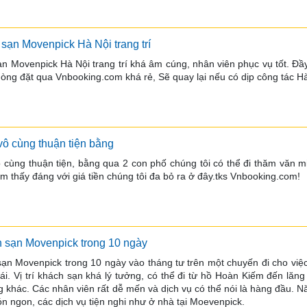
 sạn Movenpick Hà Nội trang trí
n Movenpick Hà Nội trang trí khá âm cúng, nhân viên phục vụ tốt. Đầy 
 phòng đặt qua Vnbooking.com khá rẻ, Sẽ quay lại nếu có dịp công tác H
 vô cùng thuận tiện bằng
ô cùng thuận tiện, bằng qua 2 con phố chúng tôi có thể đi thăm văn m
ảm thấy đáng với giá tiền chúng tôi đa bỏ ra ở đây.tks Vnbooking.com!
ch sạn Movenpick trong 10 ngày
 sạn Movenpick trong 10 ngày vào tháng tư trên một chuyến đi cho việc 
mái. Vị trí khách sạn khá lý tưởng, có thể đi từ hồ Hoàn Kiếm đến lă
 khác. Các nhân viên rất dễ mến và dịch vụ có thể nói là hàng đầu. Nă
n ngon, các dịch vụ tiện nghi như ở nhà tại Moevenpick.