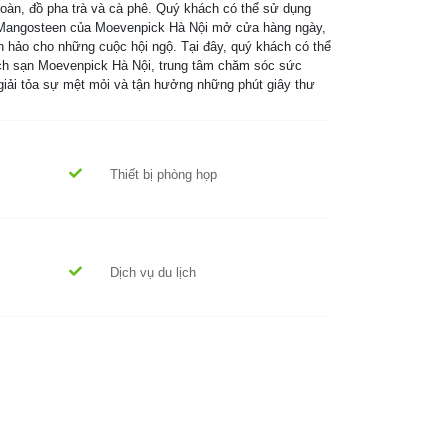
 toàn, đồ pha trà và cà phê. Quý khách có thể sử dụng
ng Mangosteen của Moevenpick Hà Nội mở cửa hàng ngày,
 hảo cho những cuộc hội ngộ. Tại đây, quý khách có thể
ách sạn Moevenpick Hà Nội, trung tâm chăm sóc sức
 giải tỏa sự mệt mỏi và tận hưởng những phút giây thư
Thiết bị phòng họp
Dịch vụ du lịch