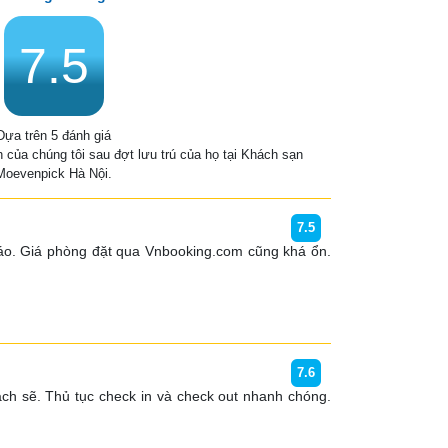
7.5
Dựa trên 5 đánh giá
h của chúng tôi sau đợt lưu trú của họ tại Khách sạn
Moevenpick Hà Nội.
7.5
u đáo. Giá phòng đặt qua Vnbooking.com cũng khá ổn. 
7.6
sạch sẽ. Thủ tục check in và check out nhanh chóng. 