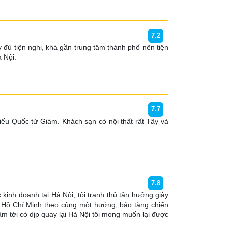
7.2
đủ tiện nghi, khá gần trung tâm thành phố nên tiện 
à Nội.
7.7
iếu Quốc tử Giám. Khách sạn có nội thất rất Tây và 
7.8
kinh doanh tại Hà Nội, tôi tranh thủ tận hưởng giây 
ng Hồ Chí Minh theo cùng một hướng, bảo tàng chiến 
m tới có dịp quay lại Hà Nội tôi mong muốn lại được 