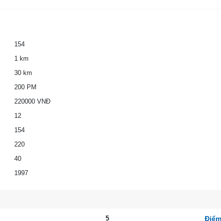
154
1 km
30 km
200 PM
220000 VNĐ
12
154
220
40
1997
5
Điểm