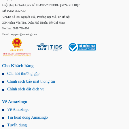
Giấy phép Lữ hành Quốc tế: 01-1995/2022/CDLQGVN-GP LHQT
Mã IATA: 96127754
VPGD: Số 302 Nguyễn Trãi, Phường Đại Mỗ, TP Hà Nội
209 Hoàng Văn Thụ, Quận Phú Nhuận, Hồ Chí Minh
Hotline: 0888 780 696
Email: support@amazingo.vn
Cho Khách hàng
Câu hỏi thường gặp
Chính sách bảo mật thông tin
Chính sách đặt dịch vụ
Về Amazingo
Về Amazingo
Tin hoạt động Amazingo
Tuyển dụng