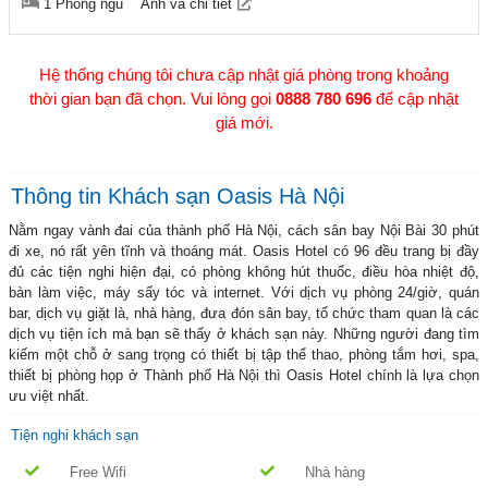
1 Phòng ngủ
Ảnh và chi tiết
Hệ thống chúng tôi chưa cập nhật giá phòng trong khoảng
thời gian bạn đã chọn. Vui lòng gọi
0888 780 696
để cập nhật
giá mới.
Thông tin Khách sạn Oasis Hà Nội
Nằm ngay vành đai của thành phố Hà Nội, cách sân bay Nội Bài 30 phút
đi xe, nó rất yên tĩnh và thoáng mát. Oasis Hotel có 96 đều trang bị đầy
đủ các tiện nghi hiện đại, có phòng không hút thuốc, điều hòa nhiệt độ,
bàn làm việc, máy sấy tóc và internet. Với dịch vụ phòng 24/giờ, quán
bar, dịch vụ giặt là, nhà hàng, đưa đón sân bay, tổ chức tham quan là các
dịch vụ tiện ích mà bạn sẽ thấy ở khách sạn này. Những người đang tìm
kiếm một chỗ ở sang trọng có thiết bị tập thể thao, phòng tắm hơi, spa,
thiết bị phòng họp ở Thành phố Hà Nội thì Oasis Hotel chính là lựa chọn
ưu việt nhất.
Tiện nghi khách sạn
Free Wifi
Nhà hàng