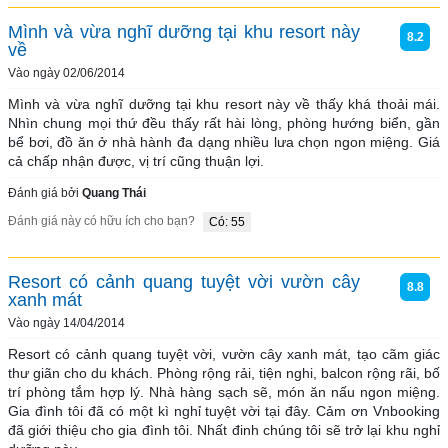
Mình và vừa nghĩ dưỡng tại khu resort này
8.2
về
Vào ngày 02/06/2014
Mình và vừa nghĩ dưỡng tại khu resort này về thấy khá thoải mái. 
Nhìn chung mọi thứ đều thấy rất hài lòng, phòng hướng biển, gần 
bể bơi, đồ ăn ở nhà hành đa dạng nhiều lưa chọn ngon miệng. Giá 
cả chấp nhận được, vị trí cũng thuận lợi.
Đánh giá bởi
Quang Thái
Đánh giá này có hữu ích cho bạn?
Có: 55
Resort có cảnh quang tuyệt vời vườn cây
8.8
xanh mát
Vào ngày 14/04/2014
Resort có cảnh quang tuyệt vời, vườn cây xanh mát, tạo cãm giác 
thư giãn cho du khách. Phòng rộng rải, tiện nghi, balcon rộng rãi, bố 
trí phòng tắm hợp lý. Nhà hàng sạch sẽ, món ăn nấu ngon miệng. 
Gia đình tôi đã có một kì nghỉ tuyệt vời tại đây. Cảm ơn Vnbooking 
đã giới thiệu cho gia đình tôi. Nhất đinh chúng tôi sẽ trở lại khu nghỉ 