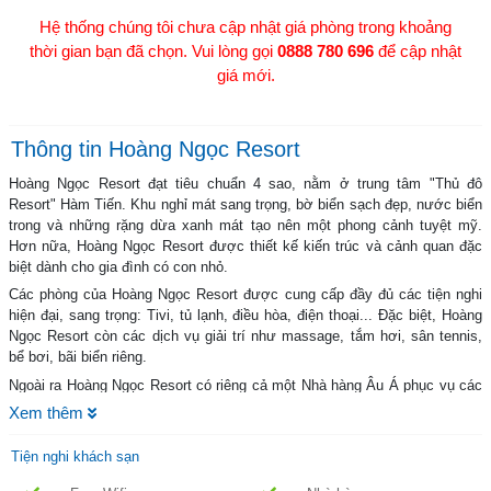
Hệ thống chúng tôi chưa cập nhật giá phòng trong khoảng
thời gian bạn đã chọn. Vui lòng gọi
0888 780 696
để cập nhật
giá mới.
Thông tin Hoàng Ngọc Resort
Hoàng Ngọc Resort đạt tiêu chuẩn 4 sao, nằm ở trung tâm "Thủ đô
Resort" Hàm Tiến. Khu nghỉ mát sang trọng, bờ biển sạch đẹp, nước biển
trong và những rặng dừa xanh mát tạo nên một phong cảnh tuyệt mỹ.
Hơn nữa, Hoàng Ngọc Resort được thiết kế kiến trúc và cảnh quan đặc
biệt dành cho gia đình có con nhỏ.
Các phòng của Hoàng Ngọc Resort được cung cấp đầy đủ các tiện nghi
hiện đại, sang trọng: Tivi, tủ lạnh, điều hòa, điện thoại... Đặc biệt, Hoàng
Ngọc Resort còn các dịch vụ giải trí như massage, tắm hơi, sân tennis,
bể bơi, bãi biển riêng.
Ngoài ra Hoàng Ngọc Resort có riêng cả một Nhà hàng Âu Á phục vụ các
món ăn đặc sản cho từng nhu cầu riêng biệt của quý khách. Thêm vào đó
Xem thêm
cùng với sự nhiệt tình, chu đáo của nhâ viên Resort chắc chắn sẽ làm
cho du khách cảm thấy hài lòng bởi chất lượng phục vụ ở nơi đây.
Tiện nghi khách sạn