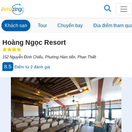
Khách sạn
Tour
Chuyến bay
Địa điểm tham qu
Hoàng Ngọc Resort
152 Nguyễn Đình Chiểu, Phường Hàm tiến, Phan Thiết
8.5
Điểm từ
2
đánh giá
Previous
Next