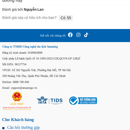
dưỡng này
Đánh giá bởi
Nguyễn Lan
Đánh giá này có hữu ích cho bạn?
Có: 55
Kết nối với chúng tôi
Công ty TNHH Công nghệ du lịch Amazing
Đăng ký kinh doanh: 0109963898
Giấy phép Lữ hành Quốc tế: 01-1995/2022/CDLQGVN-GP LHQT
Mã IATA: 96127754
VPGD: Số 302 Nguyễn Trãi, Phường Đại Mỗ, TP Hà Nội
209 Hoàng Văn Thụ, Quận Phú Nhuận, Hồ Chí Minh
Hotline: 0888 780 696
Email: support@amazingo.vn
Cho Khách hàng
Câu hỏi thường gặp