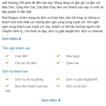
mất khoảng 240 phút để đến sân bay. Mang dáng vẻ gần gũi và gần với
Nhà Thờ, Cảng Hòn Gai, Cầu Bãi Cháy làm cho khách sạn này có một vẻ
đẹp quyến rũ đặc biệt.
Red Dragon Junks mang lại dịch vụ hoàn hảo, làm hài lòng cả những vị
khách khó tính nhất với những tiện nghi sang trọng tuyệt vời. Khi nghỉ
ngơi trong khách sạn tuyệt vời này, khách có thể tận hưởng người vận
chuyển hành lý, cho thuê xe đạp, dịch vụ giặt là/giặt khô, dịch vụ Internet,
phòng hút thuốc.
Xem thêm
20 phòng trong tổng số 2 lầu mang đến cho bạn sự ấm cúng và dễ chịu
như đang được ở nhà và những thiết bị hiện đại như két sắt, vòi hoa sen,
Tiện nghi khách sạn
bàn, máy pha trà/cà phê, máy lạnh. Cho dù bạn là người thích vui vẻ hay
chỉ là khách muốn thư giãn sau một ngày làm việc bận rộn, bạn sẽ thấy
Free Wifi
Nhà hàng
thoải mái khi sử dung các tiện nghi giải trí như bãi biển riêng. Hãy tận
Câu lạc bộ đêm
Quán bar
hưởng dịch vụ không gì sánh bằng và địa chỉ thật sự đáng tin cậy tại Red
Dragon Junks.
Dịch vụ khách sạn
Dịch vụ ăn tại phòng
Dịch vụ giặt là/giặt khô
Đưa đón khách sạn/sân
Dịch vụ du lịch
bay
Xem thêm