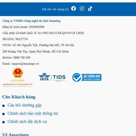
Kết nối với chúng tôi
Công ty TNHH Công nghệ du lịch Amazing
Đăng ký kinh doanh: 0109963898
Giấy phép Lữ hành Quốc tế: 01-1995/2022/CDLQGVN-GP LHQT
Mã IATA: 96127754
VPGD: Số 302 Nguyễn Trãi, Phường Đại Mỗ, TP Hà Nội
209 Hoàng Văn Thụ, Quận Phú Nhuận, Hồ Chí Minh
Hotline: 0888 780 696
Email: support@amazingo.vn
Cho Khách hàng
Câu hỏi thường gặp
Chính sách bảo mật thông tin
Chính sách đặt dịch vụ
Về Amazingo