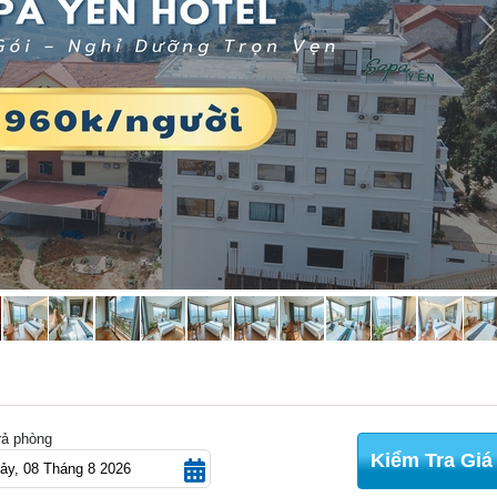
N
rả phòng
Kiểm Tra Giá