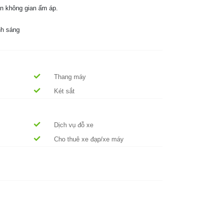
n không gian ấm áp.
nh sáng
Thang máy
Két sắt
Dịch vụ đỗ xe
Cho thuê xe đạp/xe máy