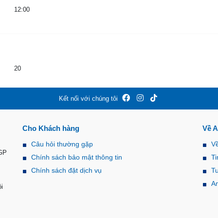
12:00
20
Kết nối với chúng tôi
Cho Khách hàng
Về 
Câu hỏi thường gặp
V
-GP
Chính sách bảo mật thông tin
Ti
Chính sách đặt dịch vụ
T
A
i