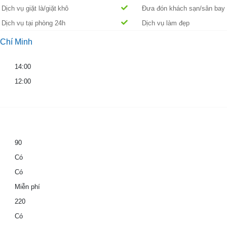
Dịch vụ giặt là/giặt khô
Đưa đón khách sạn/sân bay
Dịch vụ tại phòng 24h
Dịch vụ làm đẹp
 Chí Minh
14:00
12:00
90
Có
Có
Miễn phí
220
Có