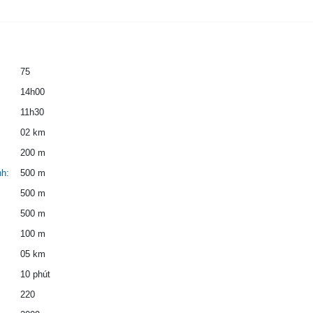
75
14h00
11h30
02 km
200 m
nh:
500 m
500 m
500 m
100 m
05 km
10 phút
220
2009