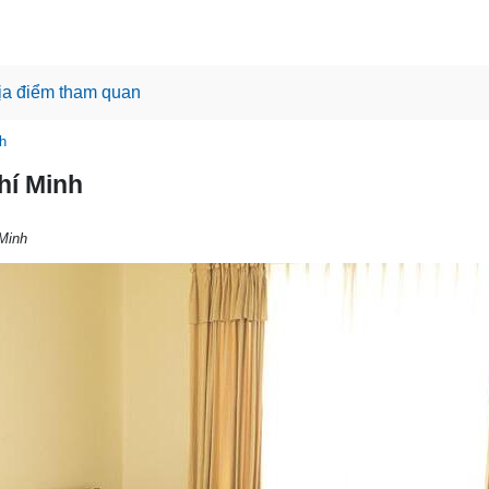
ịa điểm tham quan
h
hí Minh
Minh
N