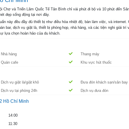
ét đẹp sống động tại nơi đây.
uẩn này đều đầy đủ thiết bị như điều hòa nhiệt độ, bàn làm việc, và interne
n bar, dịch vụ giặt là, thiết bị phòng họp, nhà hàng, và các tiện nghi giải tr
sự lựa chọn hoàn hảo của du khách.
Nhà hàng
Thang máy
Quán cafe
Khu vực hút thuốc
Dịch vụ giặt là/giặt khô
Đưa đón khách sạn/sân bay
Dịch vụ tại phòng 24h
Dịch vụ đưa đón
2 Hồ Chí Minh
14:00
11:30