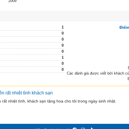
1
Điểm
0
0
0
0
1
0
0
Các đánh giá được viết bởi khách c
ên rất nhiệt tình khách sạn
 rất nhiệt tình, khách sạn tặng hoa cho tôi trong ngày sinh nhật.
Kết nối với chúng tôi