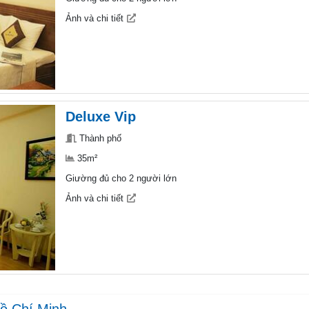
Deluxe Vip
Thành phố
35m²
Giường đủ cho 2 người lớn
Ảnh và chi tiết
Hồ Chí Minh
 Chợ và Triển Lãm Quốc Tế Tân Bình chỉ vài phút đi bộ và 10 phút đến Sân