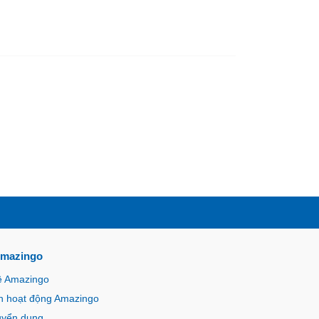
Amazingo
ề Amazingo
n hoạt động Amazingo
uyển dụng