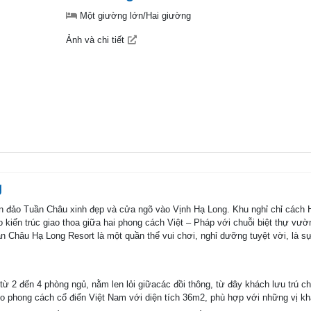
Một giường lớn/Hai giường
Ảnh và chi tiết
g
n đảo Tuần Châu xinh đẹp và cửa ngõ vào Vịnh Hạ Long. Khu nghỉ chỉ cách Hà 
 kiến trúc giao thoa giữa hai phong cách Việt – Pháp với chuỗi biệt thự vư
uần Châu Hạ Long Resort là một quần thể vui chơi, nghỉ dưỡng tuyệt vời, là s
hự từ 2 đến 4 phòng ngủ, nằm len lỏi giữacác đồi thông, từ đây khách lưu trú
o phong cách cổ điển Việt Nam với diện tích 36m2, phù hợp với những vị khá