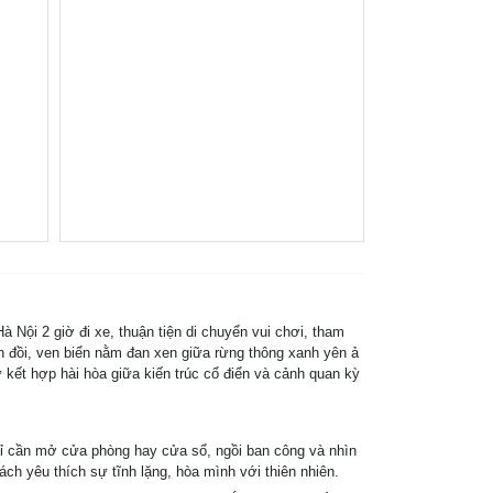
Nội 2 giờ đi xe, thuận tiện di chuyển vui chơi, tham
ờn đồi, ven biển nằm đan xen giữa rừng thông xanh yên ả
ự kết hợp hài hòa giữa kiến trúc cổ điển và cảnh quan kỳ
 chỉ cần mở cửa phòng hay cửa sổ, ngồi ban công và nhìn
ch yêu thích sự tĩnh lặng, hòa mình với thiên nhiên.