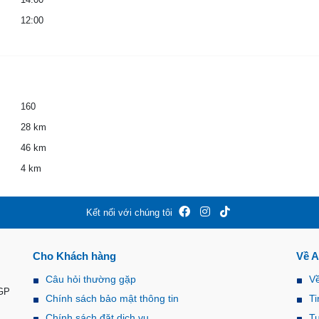
12:00
160
28 km
46 km
4 km
Kết nối với chúng tôi
Cho Khách hàng
Về 
Câu hỏi thường gặp
V
-GP
Chính sách bảo mật thông tin
Ti
Chính sách đặt dịch vụ
T