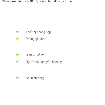
. Phòng với diện tích 40m2, phòng tắm đứng, với tầm
iển phù hợp với những gia đình có con nhỏ, những cặp đôi
 phòng khách chung
à ngắm cảnh Vịnh Hạ Long. Đây cũng là một trong các
Thiết bị phòng họp
Phòng gia đình
 sau một ngày khám phá. Hồ bơi cũng có không gian rộng
Dịch vụ đỗ xe
 Á, đặc sản địa phương.
Người vận chuyển hành lý
 tổ chức gala. Không gian rộng lớn và thoáng mát của
Bãi biển riêng