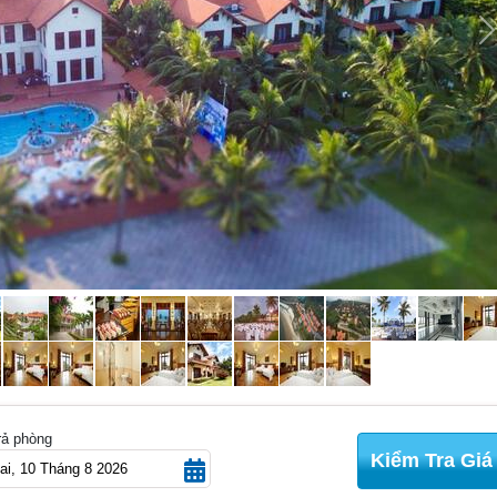
N
rả phòng
Kiểm Tra Giá