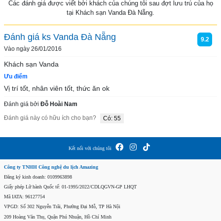
Các đánh giá được viết bởi khách của chúng tôi sau đợt lưu trú của họ
tại Khách sạn Vanda Đà Nẵng.
Đánh giá ks Vanda Đà Nẵng
9.2
Vào ngày 26/01/2016
Khách sạn Vanda
Ưu điểm
Vị trí tốt, nhân viên tốt, thức ăn ok
Đánh giá bởi
Đỗ Hoài Nam
Đánh giá này có hữu ích cho bạn?
Có: 55
Kết nối với chúng tôi
Công ty TNHH Công nghệ du lịch Amazing
Đăng ký kinh doanh: 0109963898
Giấy phép Lữ hành Quốc tế: 01-1995/2022/CDLQGVN-GP LHQT
Mã IATA: 96127754
VPGD: Số 302 Nguyễn Trãi, Phường Đại Mỗ, TP Hà Nội
209 Hoàng Văn Thụ, Quận Phú Nhuận, Hồ Chí Minh