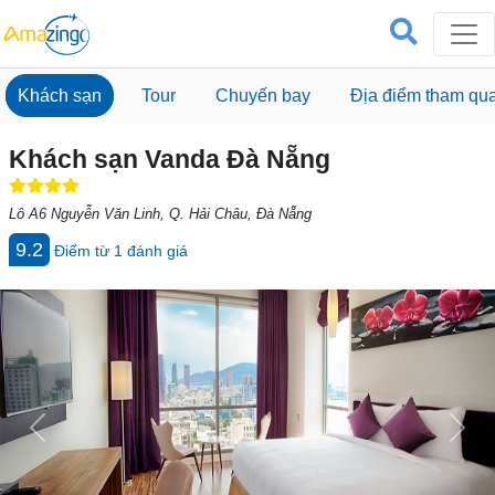
Khách sạn
Tour
Chuyến bay
Địa điểm tham qu
Khách sạn Vanda Đà Nẵng
Lô A6 Nguyễn Văn Linh, Q. Hải Châu, Đà Nẵng
9.2
Điểm từ
1
đánh giá
Previous
Next