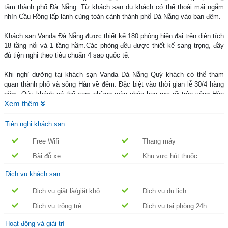
tâm thành phố Đà Nẵng. Từ khách sạn du khách có thể thoải mái ngắm
nhìn Cầu Rồng lấp lánh cùng toàn cảnh thành phố Đà Nẵng vào ban đêm.
Khách sạn Vanda Đà Nẵng được thiết kế 180 phòng hiện đại trên diện tích
18 tầng nổi và 1 tầng hầm.Các phòng đều được thiết kế sang trọng, đầy
đủ tiện nghi theo tiêu chuẩn 4 sao quốc tế.
Khi nghỉ dưỡng tại khách sạn Vanda Đà Nẵng Quý khách có thể tham
quan thành phố và sông Hàn về đêm. Đặc biệt vào thời gian lễ 30/4 hàng
năm, Qúy khách có thể xem những màn pháo hoa rực rỡ trên sông Hàn
Xem thêm
ngay tại phòng của mình.
Đến với khách sạn Vanda Đà Nẵng du khách sẽ có một kỳ nghĩ thật tuyệt
Tiện nghi khách sạn
vời và ý nghĩa.
Free Wifi
Thang máy
Bãi đỗ xe
Khu vực hút thuốc
Dịch vụ khách sạn
Dịch vụ giặt là/giặt khô
Dịch vụ du lịch
Dịch vụ trông trẻ
Dịch vụ tại phòng 24h
Hoạt động và giải trí