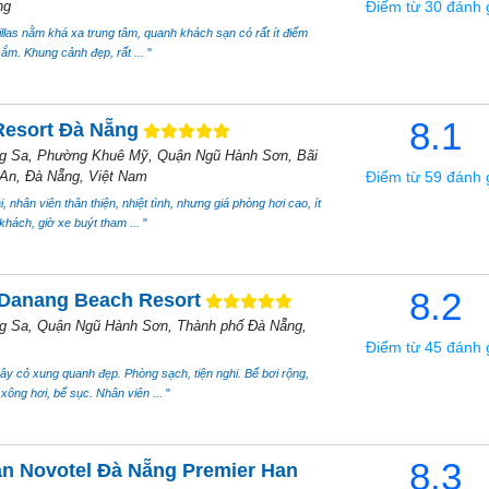
ng
Điểm từ 30 đánh 
las nằm khá xa trung tâm, quanh khách sạn có rất ít điểm
sắm. Khung cảnh đẹp, rất ...
"
8.1
Resort Đà Nẵng
g Sa, Phường Khuê Mỹ, Quận Ngũ Hành Sơn, Bãi
An, Đà Nẵng, Việt Nam
Điểm từ 59 đánh 
, nhân viên thân thiện, nhiệt tình, nhưng giá phòng hơi cao, ít
khách, giờ xe buýt tham ...
"
8.2
Danang Beach Resort
g Sa, Quận Ngũ Hành Sơn, Thành phố Đà Nẵng,
Điểm từ 45 đánh 
y cỏ xung quanh đẹp. Phòng sạch, tiện nghi. Bể bơi rộng,
 xông hơi, bể sục. Nhân viên ...
"
8.3
n Novotel Đà Nẵng Premier Han