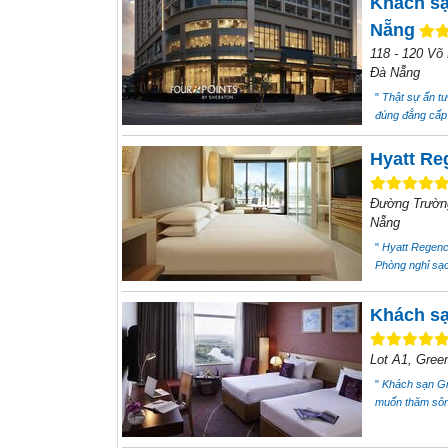
Khách sạ
Nẵng
118 - 120 Võ
Đà Nẵng
"
Thật sự ấn tư
đúng đẳng cấp 
Hyatt Re
Đường Trườn
Nẵng
"
Hyatt Regency
Phòng nghỉ sạch
Khách sạ
Lot A1, Gree
"
Khách sạn Gr
muốn thăm sông