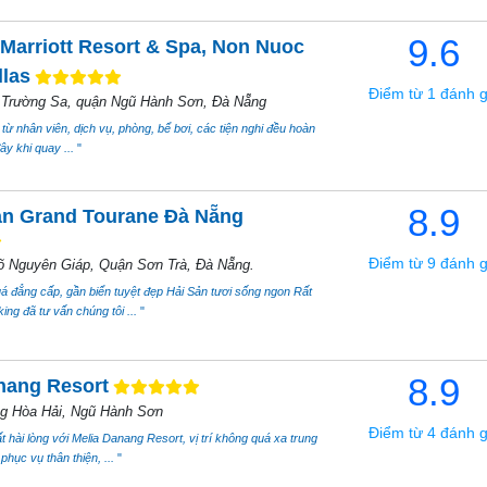
9.6
Marriott Resort & Spa, Non Nuoc
llas
Điểm từ 1 đánh g
 Trường Sa, quận Ngũ Hành Sơn, Đà Nẵng
 từ nhân viên, dịch vụ, phòng, bể bơi, các tiện nghi đều hoàn
ây khi quay ...
"
8.9
n Grand Tourane Đà Nẵng
Điểm từ 9 đánh g
 Nguyên Giáp, Quận Sơn Trà, Đà Nẵng.
 đẳng cấp, gần biển tuyệt đẹp Hải Sản tươi sống ngon Rất
ng đã tư vấn chúng tôi ...
"
8.9
nang Resort
ng Hòa Hải, Ngũ Hành Sơn
Điểm từ 4 đánh g
ất hài lòng với Melia Danang Resort, vị trí không quá xa trung
phục vụ thân thiện, ...
"