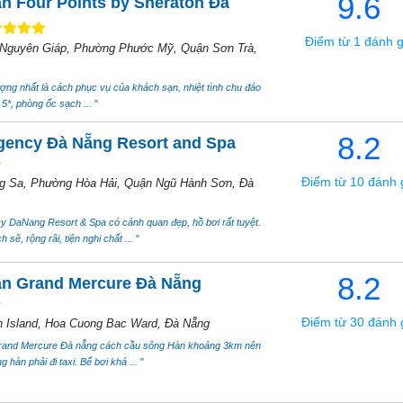
9.6
n Four Points by Sheraton Đà
Điểm từ 1 đánh g
 Nguyên Giáp, Phường Phước Mỹ, Quận Sơn Trà,
ợng nhất là cách phục vụ của khách sạn, nhiệt tình chu đáo
5*, phòng ốc sạch ...
"
8.2
gency Đà Nẵng Resort and Spa
Điểm từ 10 đánh 
g Sa, Phường Hòa Hải, Quận Ngũ Hành Sơn, Đà
 DaNang Resort & Spa có cảnh quan đẹp, hồ bơi rất tuyệt.
 sẽ, rộng rãi, tiện nghi chất ...
"
8.2
n Grand Mercure Đà Nẵng
Điểm từ 30 đánh 
n Island, Hoa Cuong Bac Ward, Đà Nẵng
and Mercure Đà nẵng cách cầu sông Hàn khoảng 3km nên
 hàn phải đi taxi. Bể bơi khá ...
"