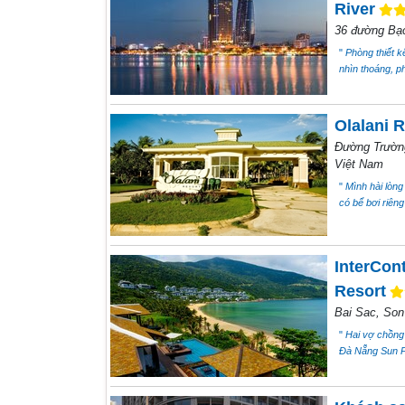
River
36 đường Bạ
"
Phòng thiết kế
nhìn thoáng, p
Olalani 
Đường Trườn
Việt Nam
"
Mình hài lòng 
có bể bơi riêng
InterCon
Resort
Bai Sac, Son 
"
Hai vợ chồng 
Đà Nẵng Sun Pe