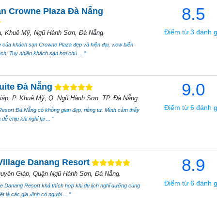
8.5
n Crowne Plaza Đà Nẵng
Điểm từ 3 đánh g
a, Khuê Mỹ, Ngũ Hành Sơn, Đà Nẵng
của khách sạn Crowne Plaza đẹp và hiện đại, view biển
ạch. Tuy nhiên khách sạn hơi chú ...
"
9.0
uite Đà Nẵng
áp, P. Khuê Mỹ, Q. Ngũ Hành Sơn, TP. Đà Nẵng
Điểm từ 6 đánh g
esort Đà Nẵng có không gian đẹp, riêng tư. Mình cảm thấy
 dễ chịu khi nghỉ lại ...
"
8.9
Village Danang Resort
uyên Giáp, Quận Ngũ Hành Sơn, Đà Nẵng.
Điểm từ 6 đánh g
ge Danang Resort khá thích hợp khi du lịch nghỉ dưỡng cùng
iệt là các gia đình có người ...
"