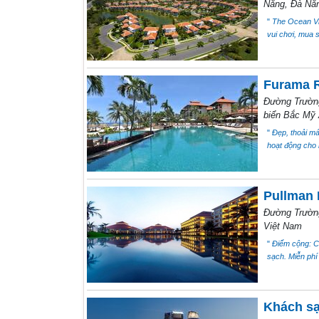
Nẵng, Đà Nẵ
"
The Ocean Vil
vui chơi, mua 
Furama 
Đường Trườn
biển Bắc Mỹ 
"
Đẹp, thoải mái
hoạt động cho 
Pullman 
Đường Trườn
Việt Nam
"
Điểm cộng: Câ
sạch. Miễn phí
Khách sạ