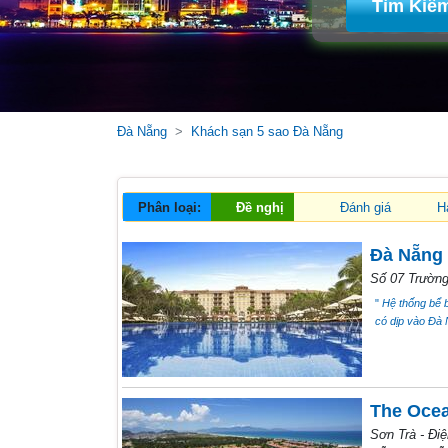
Tìm Kiế
Đà Nẵng
Khách sạn 5 sao Đà Nẵng
Phân loại:
Đề nghị
Đánh giá
H
Đà Nẵng 
Số 07 Trườn
"
Hệ thống bể b
có dịp vào Đà N
The Ocea
Sơn Trà - Đi