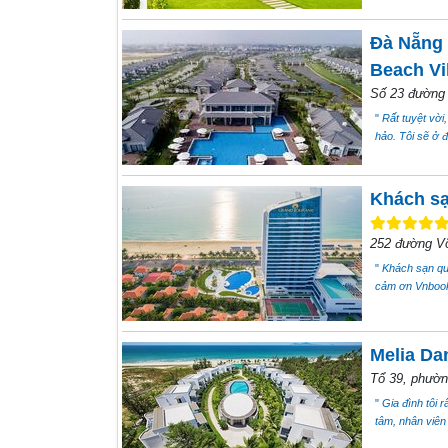
Đà Nẵng 
Beach Vi
Số 23 đường
"
Rất tuyệt vời,
hảo. Tôi sẽ ở đ
Khách sạ
252 đường Võ
"
Khách sạn quá
cảm ơn Vnbooki
Melia Da
Tổ 39, phườ
"
Gia đình tôi r
tâm, nhân viên 