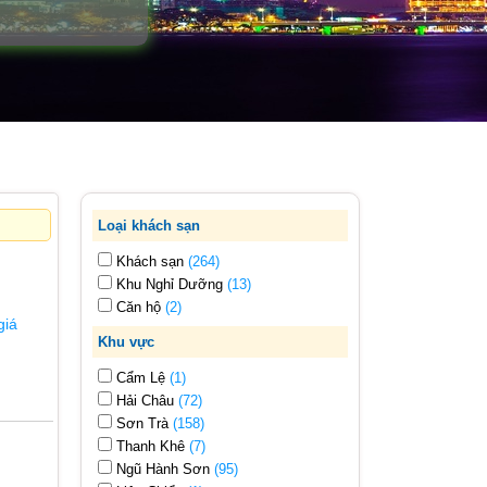
Loại khách sạn
Khách sạn
(264)
Khu Nghỉ Dưỡng
(13)
Căn hộ
(2)
giá
Khu vực
Cẩm Lệ
(1)
Hải Châu
(72)
Sơn Trà
(158)
Thanh Khê
(7)
Ngũ Hành Sơn
(95)