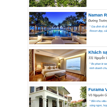
Naman Re
Đường Trường
"
Gia đình tôi 
Resort đẹp, các
Khách s
331 Nguyễn V
"
Bo phan le ta
kinh doanh chu
Furama V
Võ Nguyên G
"
Bên khu villa
sáng ngon, hợp