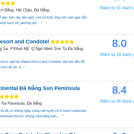
Điểm từ 31 đánh 
ch Đằng, Hải Châu, Đà Nẵng
 đẹp, hiện đại, tiện nghi, cửa sổ kính rộng nên cảm giác tầm
hòng sạch sẽ, giường ngủ ...
"
8.0
Resort and Condotel
g Sa, P.Khuê Mỹ, Q.Ngũ Hành Sơn Tp.Đà Nẵng,
Điểm từ 28 đánh 
với kì nghỉ tại Olalani Resort and Condotel. Mọi thứ đều tốt,
 cho các bé, vị ...
"
8.4
tinental Đà Nẵng Sun Peninsula
Điểm từ 45 đánh 
Tra Peninsula, Đà Nẵng
tôi đã có những ngày trăng mật tuyệt vời ở InterContinental
ninsula Resort. Khung cảnh lãng mạn, ...
"