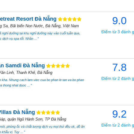
9.0
treat Resort Đà Nẵng
 Sa, Bãi biển Non Nước, Đà Nẵng, Việt Nam
Điểm từ 3 đánh g
đã nghỉ dưỡng tại khu nghỉ dưỡng này vào cuối tuần qua,
 dịch vụ spa tốt. Nhân ...
"
7.8
ạn Samdi Đà Nẵng
ăn Linh, Thanh Khê, Đà Nẵng
Điểm từ 2 đánh g
n kha. Nhung cach lam viec cua bo phan le tan va bo phan
a thong nhat duoc ...
"
9.2
illas Đà Nẵng
iáp, quận Ngũ Hành Sơn, TP Đà Nẵng
Điểm từ 2 đánh g
 mới, phòng ốc và chất lượng dịch vụ mọi thứ đều ok, đồ ăn
 khẩu vị. Tuy ...
"