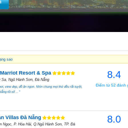
m
ạng sao
8.4
Marriot Resort & Spa
g Sa, Ngũ Hành Sơn, Đà Nẵng
Điểm từ 52 đánh 
ơi, view đẹp, đồ ăn ngon. Nhìn chung mọi thứ đều rất tuyệt,
ẵng tôi sẽ ...
"
8.0
n Villas Đà Nẵng
ện Ngọc, P. Hòa Hải, Q.Ngũ Hành Sơn, TP. Đà