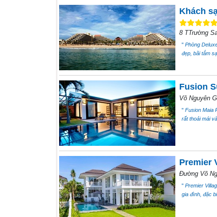
Khách sạ
8 TTrường S
"
Phòng Deluxe 
đẹp, bãi tắm s
Fusion S
Võ Nguyên Gi
"
Fusion Maia R
rất thoải mái và
Premier 
Đường Võ Ng
"
Premier Villa
gia đình, đặc b