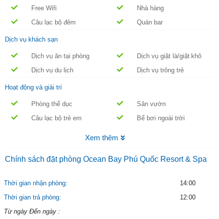
Free Wifi
Nhà hàng
Câu lạc bộ đêm
Quán bar
Dịch vụ khách sạn
Dịch vụ ăn tại phòng
Dịch vụ giặt là/giặt khô
Dịch vụ du lịch
Dịch vụ trông trẻ
Hoạt động và giải trí
Phòng thể dục
Sân vườn
Câu lạc bộ trẻ em
Bể bơi ngoài trời
Xem thêm
Chính sách đặt phòng Ocean Bay Phú Quốc Resort & Spa
Thời gian nhận phòng:
14:00
Thời gian trả phòng:
12:00
Từ ngày Đến ngày :