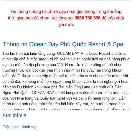
Hệ thống chúng tôi chưa cập nhật giá phòng trong khoảng
thời gian bạn đã chọn. Vui lòng gọi
0888 780 696
để cập nhật
giá mới.
Thông tin Ocean Bay Phú Quốc Resort & Spa
Tọa lạc trên bãi biển Ông Lang, OCEAN BAY Phu Quoc Resort and Spa
cung cấp chỗ ở mộc mạc với hồ bơi thư giãn ngoài trời và nhà hàng phục
vụ các món ăn địa phương của Việt Nam. Du khách cũng có thể chọn
thưởng thức loại cocktail yêu thích của mình tại quầy bar trong khuôn
viên. Wi-Fi được cung cấp miễn phí tại các khu vực chung của resort khi
có chỗ đậu xe riêng miễn phí ngay trong khuôn viên, là nơi nghỉ ngơi hoàn
hảo cho Du khách khi khám phá Bãi biển Ông Lang đẹp nhất của Đảo
Ngọc Phú Quốc. OCEAN BAY có 84 bungalow độc đáo với kiến ​​trúc nhiệt
đới, với Nhà hàng và Quầy bar tuyệt vời và bãi biển riêng rộng lớn. Đắm
mình trong ánh nắng mặt trời trên bãi biển đầy cát, đắm mình trong ánh
hoàng hôn êm đềm, trút bỏ một số gánh nặng cuộc sống và bắt đầu trở về
Xem thêm
nhà tại The OCEAN BAY
Tiện nghi khách sạn