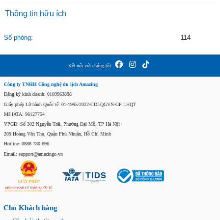
Thông tin hữu ích
Số phòng:
114
Kết nối với chúng tôi
Công ty TNHH Công nghệ du lịch Amazing
Đăng ký kinh doanh: 0109963898
Giấy phép Lữ hành Quốc tế: 01-1995/2022/CDLQGVN-GP LHQT
Mã IATA: 96127754
VPGD: Số 302 Nguyễn Trãi, Phường Đại Mỗ, TP Hà Nội
209 Hoàng Văn Thụ, Quận Phú Nhuận, Hồ Chí Minh
Hotline: 0888 780 696
Email: support@amazingo.vn
Cho Khách hàng