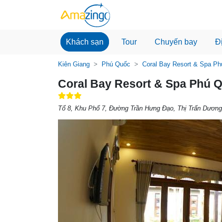
Khách sạn
Tour
Chuyến bay
Đ
Kiên Giang
Phú Quốc
Coral Bay Resort & Spa P
Coral Bay Resort & Spa Phú 
Tổ 8, Khu Phố 7, Đường Trần Hưng Đạo, Thị Trấn Dương 