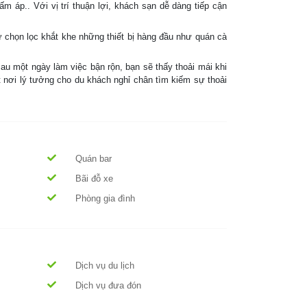
 áp.. Với vị trí thuận lợi, khách sạn dễ dàng tiếp cận
ự chọn lọc khắt khe những thiết bị hàng đầu như quán cà
au một ngày làm việc bận rộn, bạn sẽ thấy thoải mái khi
 nơi lý tưởng cho du khách nghỉ chân tìm kiếm sự thoải
Quán bar
Bãi đỗ xe
Phòng gia đình
Dịch vụ du lịch
Dịch vụ đưa đón