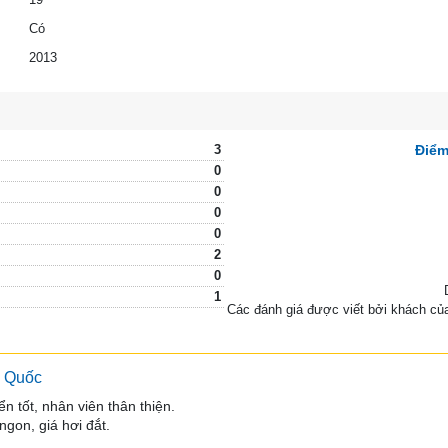
Có
2013
3
Điểm
0
0
0
0
2
0
1
Các đánh giá được viết bởi khách cu
ú Quốc
n tốt, nhân viên thân thiện.

gon, giá hơi đắt.