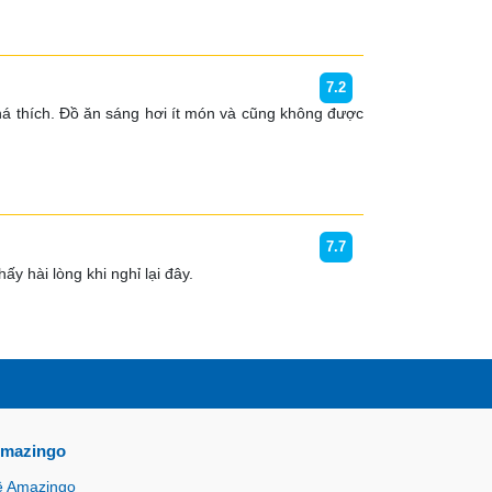
7.2
á thích. Đồ ăn sáng hơi ít món và cũng không được 
7.7
y hài lòng khi nghỉ lại đây.
Amazingo
ề Amazingo