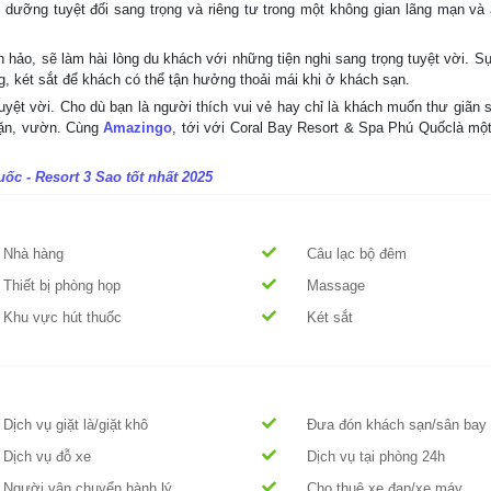
ưỡng tuyệt đối sang trọng và riêng tư trong một không gian lãng mạn và ấm
hảo, sẽ làm hài lòng du khách với những tiện nghi sang trọng tuyệt vời. S
g, két sắt để khách có thể tận hưởng thoải mái khi ở khách sạn.
yệt vời. Cho dù bạn là người thích vui vẻ hay chỉ là khách muốn thư giãn s
 lặn, vườn. Cùng
Amazingo
, tới với Coral Bay Resort & Spa Phú Quốclà một
ốc - Resort 3 Sao tốt nhất 2025
Nhà hàng
Câu lạc bộ đêm
Thiết bị phòng họp
Massage
Khu vực hút thuốc
Két sắt
Dịch vụ giặt là/giặt khô
Đưa đón khách sạn/sân bay
Dịch vụ đỗ xe
Dịch vụ tại phòng 24h
Người vận chuyển hành lý
Cho thuê xe đạp/xe máy