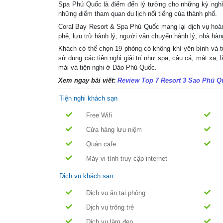
Spa Phú Quốc là điểm đến lý tưởng cho những kỳ nghỉ d
những điểm tham quan du lịch nổi tiếng của thành phố.
Coral Bay Resort & Spa Phú Quốc mang lại dịch vụ hoàn 
phê, lưu trữ hành lý, người vận chuyển hành lý, nhà hàn
Khách có thể chọn 19 phòng có không khí yên bình và tu
sử dung các tiện nghi giải trí như spa, câu cá, mát xa,
mái và tiện nghi ở Đảo Phú Quốc.
Xem ngay bài viết:
Review Top 7 Resort 3 Sao Phú Qu
Tiện nghi khách sạn
Free Wifi
Cửa hàng lưu niệm
Quán cafe
Máy vi tính truy cập internet
Dịch vụ khách sạn
Dịch vụ ăn tại phòng
Dịch vụ trông trẻ
Dịch vụ làm đẹp