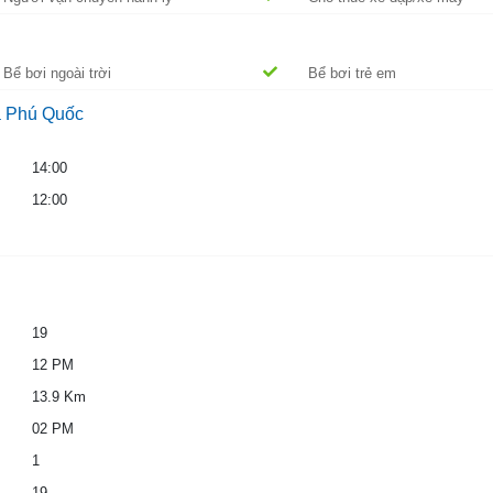
Bể bơi ngoài trời
Bể bơi trẻ em
a Phú Quốc
14:00
12:00
19
12 PM
13.9 Km
02 PM
1
19