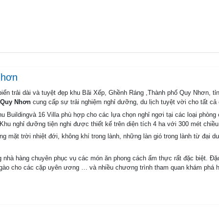
Nhơn
biển trải dài và tuyệt đẹp khu Bãi Xếp, Ghềnh Ráng ,Thành phố Quy Nhơn, t
t Quy Nhơn
cung cấp sự trải nghiệm nghỉ dưỡng, du lịch tuyệt vời cho tất cả
Buildingvà 16 Villa phù hợp cho các lựa chọn nghỉ ngơi tại các loại phòng
Khu nghỉ dưỡng tiện nghi được thiết kế trên diện tích 4 ha với 300 mét chiều 
g mặt trời nhiệt đới, không khí trong lành, những làn gió trong lành từ đại d
 nhà hàng chuyên phục vụ các món ăn phong cách ẩm thực rất đặc biệt. Đặc b
gọt ngào cho các cặp uyên ương … và nhiều chương trình tham quan khám phá
dịch vụ ăn uống tuyệt vời, các phòng hội nghị hiện đại, các dịch vụ thể thao