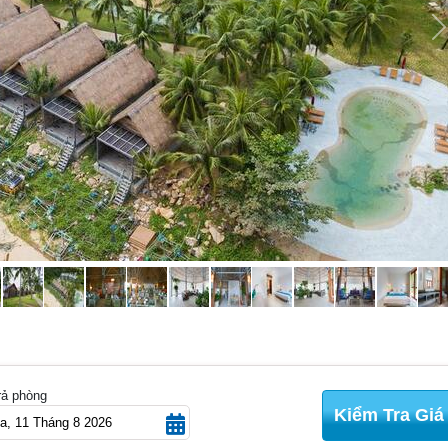
N
rả phòng
Kiểm Tra Giá