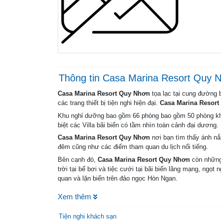
Thông tin Casa Marina Resort Quy 
Casa Marina Resort Quy Nhơn
tọa lạc tại cung đường 
các trang thiết bị tiện nghi hiện đại.
Casa Marina Resor
Khu nghỉ dưỡng bao gồm 66 phòng bao gồm 50 phòng khu 
biệt các Villa bãi biển có tầm nhìn toàn cảnh đại dương. 
Casa Marina Resort Quy Nhơn
nơi bạn tìm thấy ánh nắn
đêm cũng như các điểm tham quan du lịch nổi tiếng.
Bên cạnh đó,
Casa Marina Resort Quy Nhơn
còn những
trời tại bể bơi và tiệc cưới tại bãi biển lãng mạng, n
quan và lặn biển trên đảo ngọc Hòn Ngan.
Casa Marina Resort Quy Nhơn
đạt chuẩn 4-sao với các 
Xem thêm
giãn và thoải mái.
Tiện nghi khách sạn