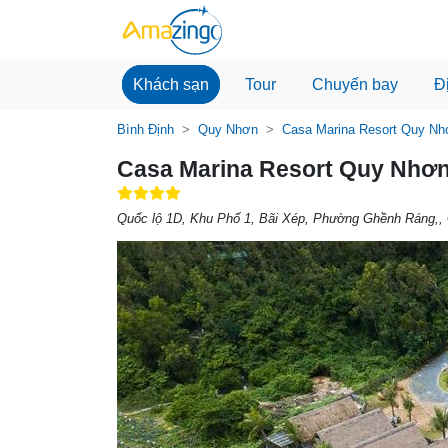
Khách sạn
Tour
Chuyến bay
Đ
Bình Định
Quy Nhơn
Casa Marina Resort Quy Nh
Casa Marina Resort Quy Nhơ
Quốc lộ 1D, Khu Phố 1, Bãi Xép, Phường Ghềnh Ráng,,