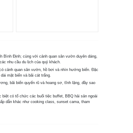
ỉnh Bình Định; cùng với cảnh quan sân vườn duyên dáng,
 các nhu cầu du lịch của quý khách.
 có cảnh quan sân vườn, hồ bơi và nhìn hướng biển. Đặc
dài mặt biển và bãi cát trắng.
ương, bãi biển quyến rũ và hoang sơ, tĩnh lặng, đầy sao
iệt có tổ chức các buổi tiệc buffet, BBQ hải sản ngoài
 hấp dẫn khác như cooking class, sunset cama, tham
 và các hoạt động giải trí để quý khách được thật sự thư