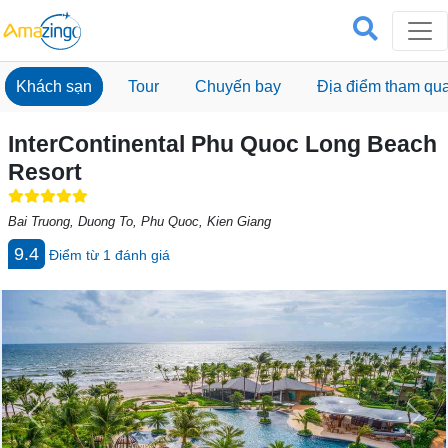
Khách sạn
Tour
Chuyến bay
Địa điểm tham qu
InterContinental Phu Quoc Long Beach
Resort
Bai Truong, Duong To, Phu Quoc, Kien Giang
9.4
Điểm từ
1
đánh giá
Previous
Next