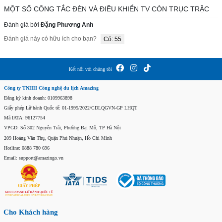
MỘT SỐ CÔNG TẮC ĐÈN VÀ ĐIỀU KHIỂN TV CÒN TRỤC TRẶC
Đánh giá bởi
Đặng Phương Anh
Đánh giá này có hữu ích cho bạn?
Có: 55
Kết nối với chúng tôi
Công ty TNHH Công nghệ du lịch Amazing
Đăng ký kinh doanh: 0109963898
Giấy phép Lữ hành Quốc tế: 01-1995/2022/CDLQGVN-GP LHQT
Mã IATA: 96127754
VPGD: Số 302 Nguyễn Trãi, Phường Đại Mỗ, TP Hà Nội
209 Hoàng Văn Thụ, Quận Phú Nhuận, Hồ Chí Minh
Hotline: 0888 780 696
Email: support@amazingo.vn
Cho Khách hàng